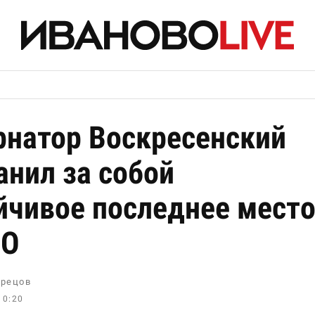
рнатор Воскресенский
анил за собой
йчивое последнее мест
ФО
рецов
10:20