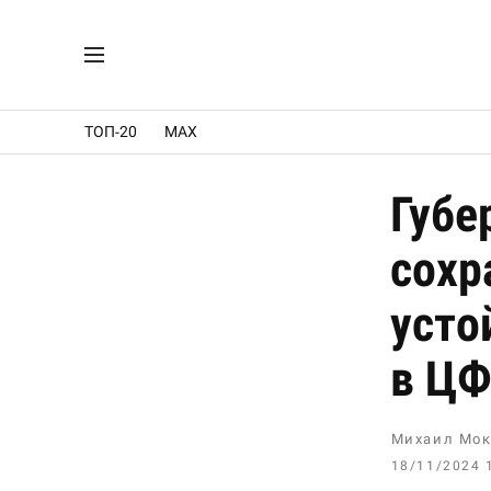
ТОП-20
MAX
Губе
сохр
усто
в Ц
Михаил Мок
18/11/2024 