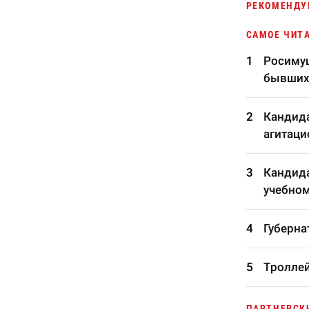
РЕКОМЕНДУ
САМОЕ ЧИТ
Росимущ
бывших
Кандида
агитаци
Кандида
учебном
Губерна
Троллей
ПАРТНЕРСК