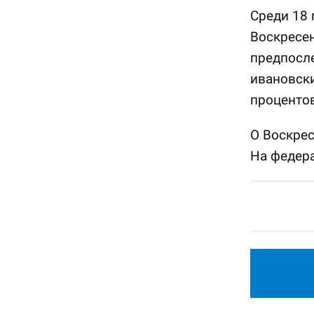
Среди 18 
Воскресен
предпосле
ивановски
процентов
О Воскре
На федера