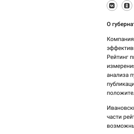
О губерна
Компания 
эффективн
Рейтинг 
измерени
анализа п
публикаци
положите
Ивановски
части рей
возможны