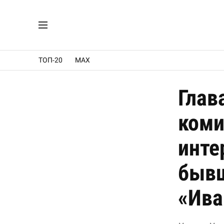
ТОП-20
MAX
Глав
коми
инте
бывш
«Ива