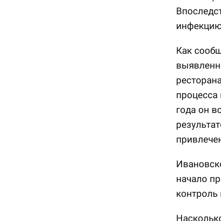
Впоследст
инфекцию,
Как сообщ
выявленн
ресторана
процесса 
года он в
результат
привлече
Ивановско
начало пр
контроль 
Насколько