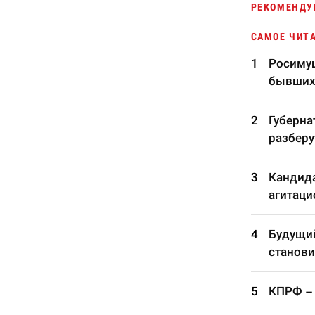
РЕКОМЕНДУ
САМОЕ ЧИТ
Росимущ
бывших
Губерна
разберу
Кандида
агитаци
Будущий
станови
КПРФ – 