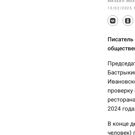
Михаил Мок
13/02/2025 
Писатель 
обществен
Председа
Бастрыки
Ивановск
проверку 
ресторана
2024 года
В конце д
человек) 