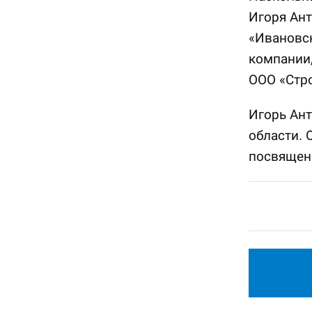
Игоря Ант
«Ивановск
компании
ООО «Стро
Игорь Ан
области. 
посвящен