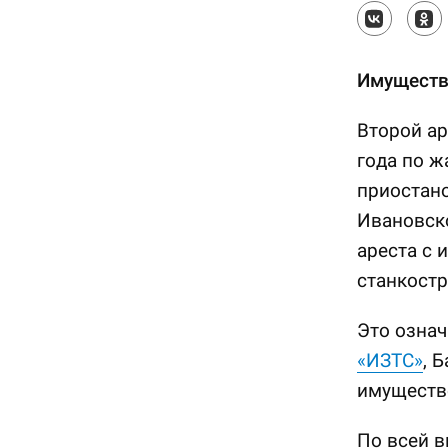
Имущество
Второй а
года по ж
приостан
Ивановско
ареста с 
станкостр
Это означ
«ИЗТС»
, 
имущество
По всей в