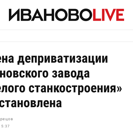
на деприватизации
новского завода
лого станкостроения»
становлена
рецов
15:37