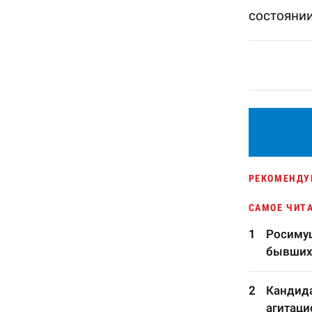
состояни
РЕКОМЕНДУ
САМОЕ ЧИТ
Росимущ
бывших
Кандида
агитаци