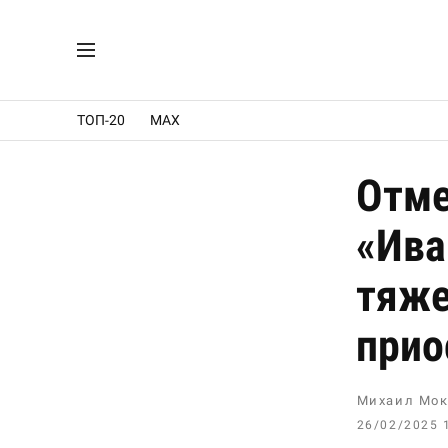
ТОП-20
MAX
Отме
«Ива
тяже
прио
Михаил Мок
26/02/2025 