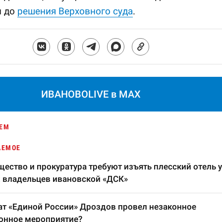
и до
решения Верховного суда
.
ИВАНОВОLIVE в MAX
ЕМ
АЕМОЕ
ество и прокуратура требуют изъять плесский отель у
 владельцев ивановской «ДСК»
т «Единой России» Дроздов провел незаконное
онное мероприятие?