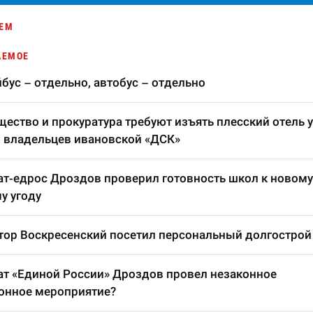
ЕМ
АЕМОЕ
бус – отдельно, автобус – отдельно
ество и прокуратура требуют изъять плесский отель у
 владельцев ивановской «ДСК»
т-едрос Дроздов проверил готовность школ к новому
у угоду
тор Воскресенский посетил персональный долгострой
т «Единой России» Дроздов провел незаконное
онное мероприятие?