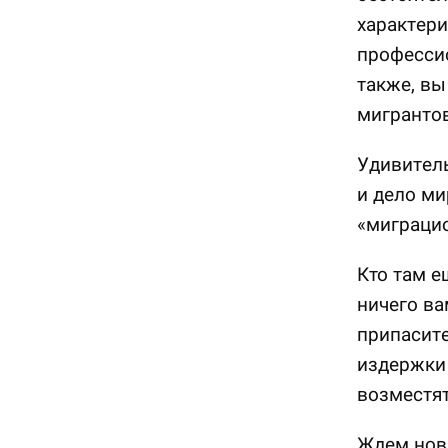
характери
професси
также, вы
мигрантов
Удивитель
и дело ми
«миграцио
Кто там е
ничего ва
припасите
издержки 
возместят
Ждем новы