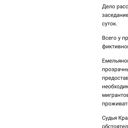
Дело расс
заседание
суток.
Всего у п
фиктивной
Емельяно
прозрачн
предостав
необходим
мигрантов
проживат
Судья Кр
обстоятел