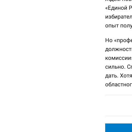
«Единой Р
избирател
опыт полу
Но «проф
должности
комиссии»
сильно. С
дать. Хот
областног