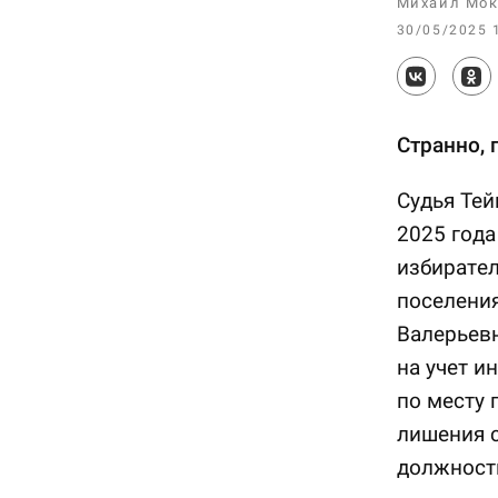
Михаил Мок
30/05/2025 
Странно, 
Судья Тей
2025 года
избирате
поселени
Валерьевн
на учет и
по месту 
лишения 
должности