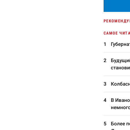
РЕКОМЕНДУ
САМОЕ ЧИТ
Губерна
Будущий
станови
Колбасн
В Ивано
немного
Более п