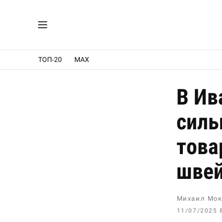
ТОП-20
MAX
В Ив
силь
това
швей
Михаил Мок
11/07/2025 