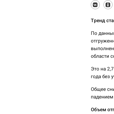
Тренд ста
По данным
отгруженн
выполнен
области с
Это на 2,
года без 
Общее сн
падением 
Объем от