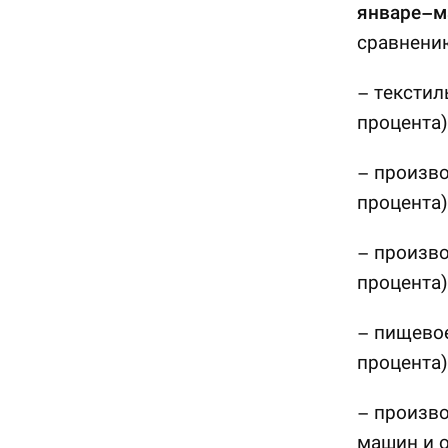
январе–м
сравнению
– текстил
процента)
– произво
процента)
– произво
процента)
– пищевое
процента)
– произво
машин и о