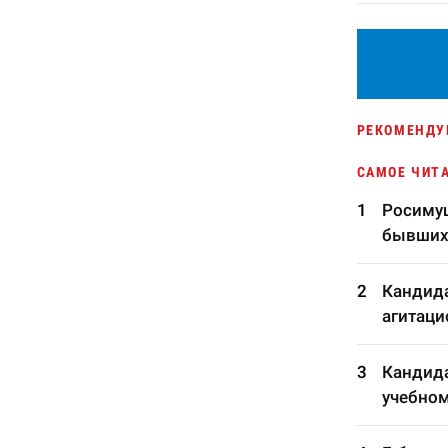
РЕКОМЕНДУ
САМОЕ ЧИТ
Росимущ
бывших
Кандида
агитаци
Кандида
учебном