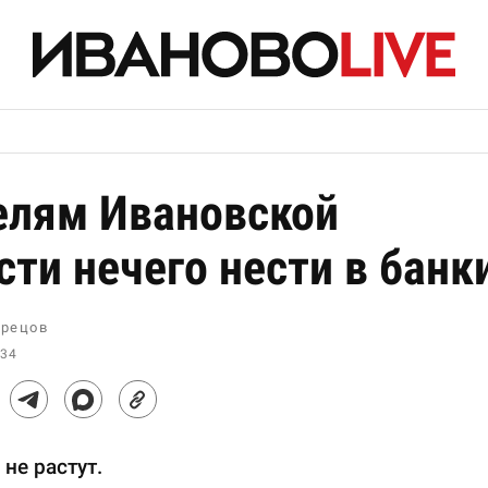
лям Ивановской
сти нечего нести в банк
рецов
:34
не растут.