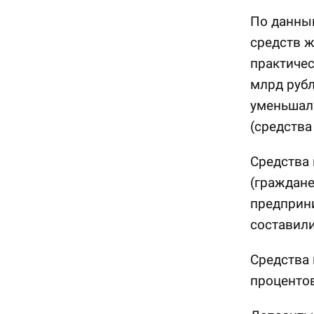
По данным
средств ж
практичес
млрд рубл
уменьшали
(средства
Средства 
(граждане
предприни
составили
Средства 
процентов