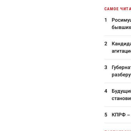
САМОЕ ЧИТ
Росимущ
бывших
Кандида
агитаци
Губерна
разберу
Будущий
станови
КПРФ – 