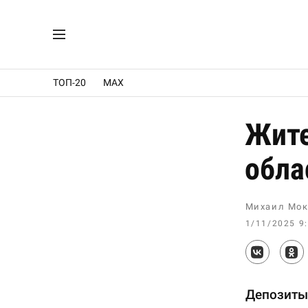
ТОП-20
MAX
Жите
обла
Михаил Мок
1/11/2025 9
Депозиты 