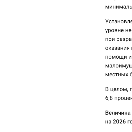
минимальн
Установл
уровне не
при разра
оказания
помощи и
малоимущ
местных б
В целом, 
6,8 проце
Величина
на 2026 г