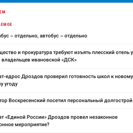
ЕМ
АЕМОЕ
бус – отдельно, автобус – отдельно
ество и прокуратура требуют изъять плесский отель у
 владельцев ивановской «ДСК»
т-едрос Дроздов проверил готовность школ к новому
у угоду
тор Воскресенский посетил персональный долгострой
т «Единой России» Дроздов провел незаконное
онное мероприятие?