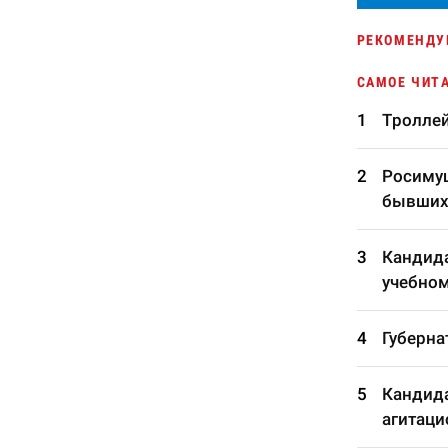
РЕКОМЕНДУ
САМОЕ ЧИТ
Троллей
Росимущ
бывших
Кандида
учебном
Губерна
Кандида
агитаци