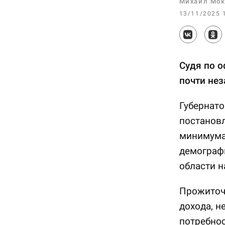
Михаил Мок
13/11/2025 
Судя по 
почти нез
Губернато
постанов
минимума 
демограф
области н
Прожиточ
дохода, н
потребнос