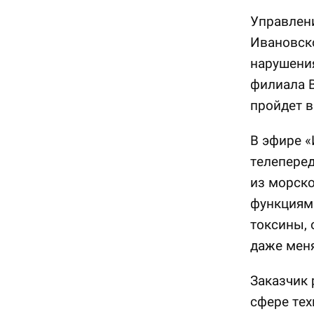
Управлен
Ивановско
нарушения
филиала 
пройдет в
В эфире «
телеперед
из морско
функциями
токсины, 
даже меня
Заказчик 
сфере тех