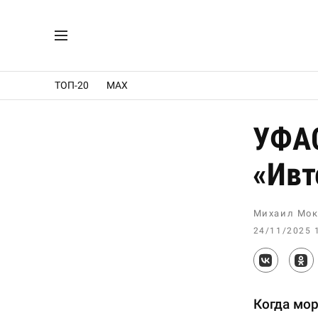
ТОП-20
MAX
УФАС
«Ивт
Михаил Мок
24/11/2025 
Когда мор