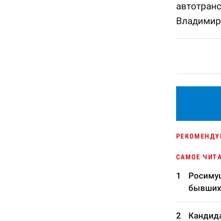
автотран
Владимир
РЕКОМЕНДУ
САМОЕ ЧИТ
Росимущ
бывших
Кандида