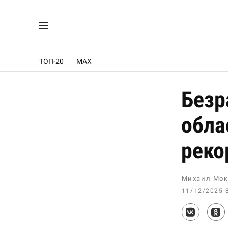
ТОП-20
MAX
Безр
обла
реко
Михаил Мок
11/12/2025 