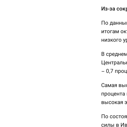
Из-за сок
По данным
итогам ок
низкого у
В среднем
Центральн
– 0,7 проц
Самая выс
процента 
высокая э
По состоя
силы в Ив