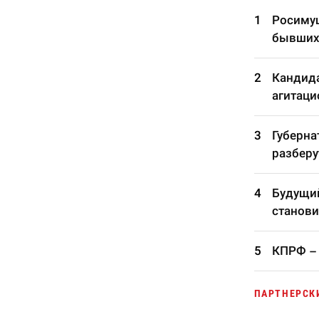
Росимущ
бывших
Кандида
агитаци
Губерна
разберу
Будущий
станови
КПРФ – 
ПАРТНЕРСК