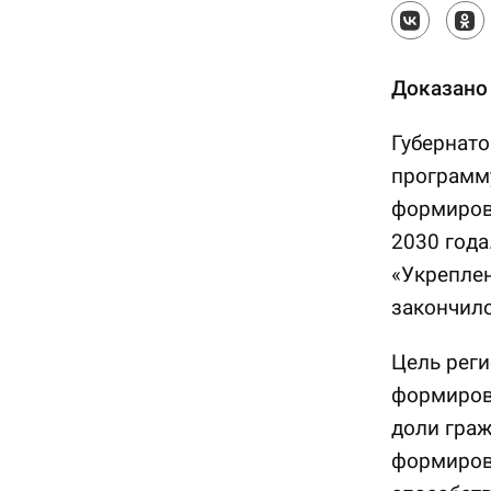
Доказано
Губернато
программу
формиров
2030 года
«Укреплен
закончило
Цель рег
формиров
доли граж
формиров