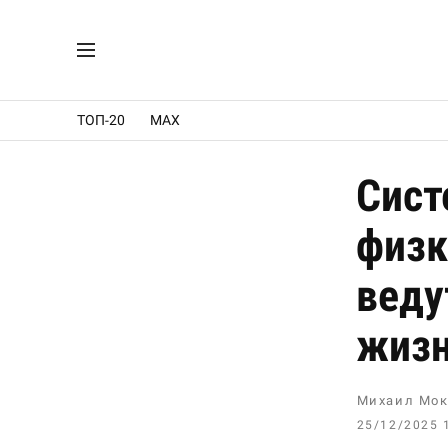
ТОП-20
MAX
Сист
физк
веду
жиз
Михаил Мок
25/12/2025 