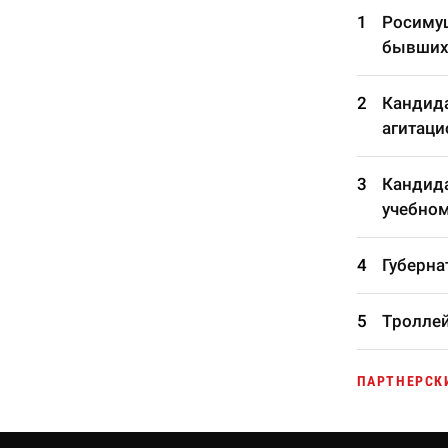
Росимущ
бывших
Кандида
агитаци
Кандида
учебном
Губерна
Троллей
ПАРТНЕРСК