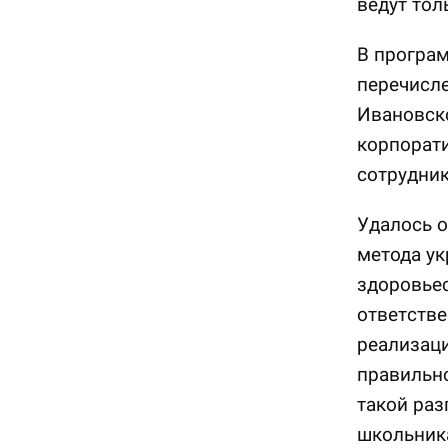
ведут тол
В програм
перечисл
Ивановско
корпорат
сотрудник
Удалось о
метода у
здоровье
ответстве
реализаци
правильно
такой раз
школьника