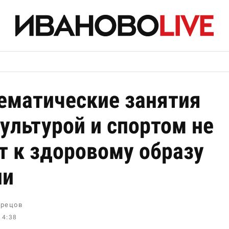
ематические занятия
ультурой и спортом не
т к здоровому образу
ни
рецов
14:38