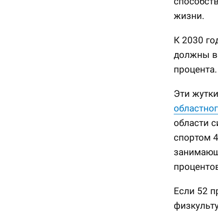
способст
жизни.
К 2030 го
должны ве
процента.
Эти жутки
областног
области с
спортом 4
занимающ
процентов
Если 52 п
физкульту