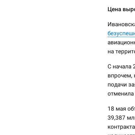
Цена выро
Ивановска
безуспешн
авиацион
на террит
С начала 
впрочем, 
подачи за
отменила 
18 мая об
39,387 мл
контракта