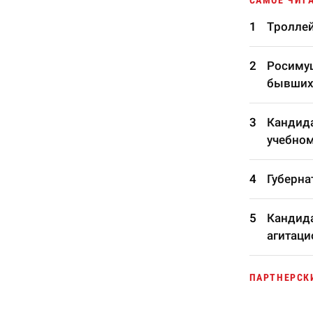
САМОЕ ЧИТ
Троллей
Росимущ
бывших
Кандида
учебном
Губерна
Кандида
агитаци
ПАРТНЕРСК