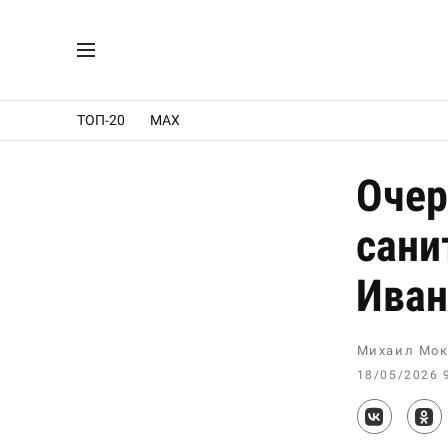
ТОП-20
MAX
Очер
сани
Иван
Михаил Мок
18/05/2026 