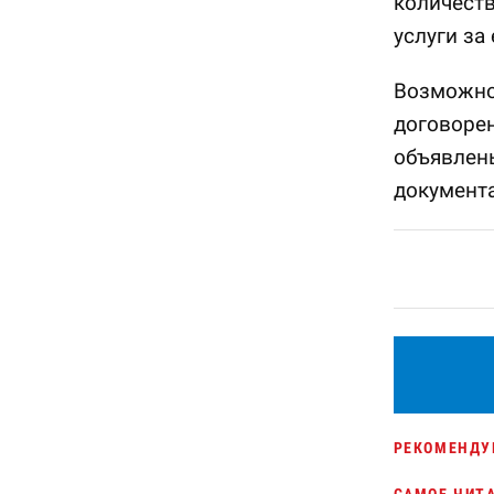
количеств
услуги за
Возможно
договорен
объявлены
документ
РЕКОМЕНДУ