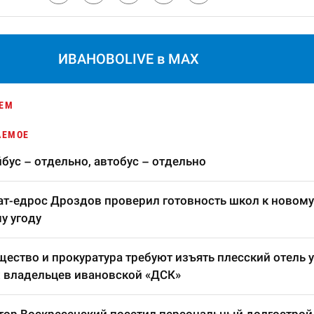
ИВАНОВОLIVE в MAX
ЕМ
АЕМОЕ
бус – отдельно, автобус – отдельно
т-едрос Дроздов проверил готовность школ к новому
у угоду
ество и прокуратура требуют изъять плесский отель у
 владельцев ивановской «ДСК»