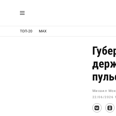
ТОП-20
MAX
Губе
держ
пуль
Михаил Мок
22/06/2026 