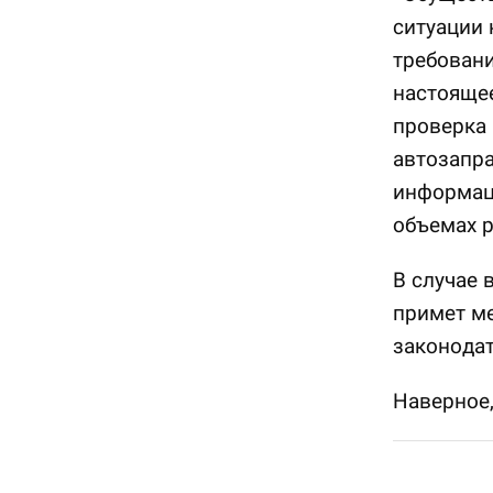
ситуации 
требовани
настояще
проверка 
автозапра
информаци
объемах р
В случае
примет м
законодат
Наверное,