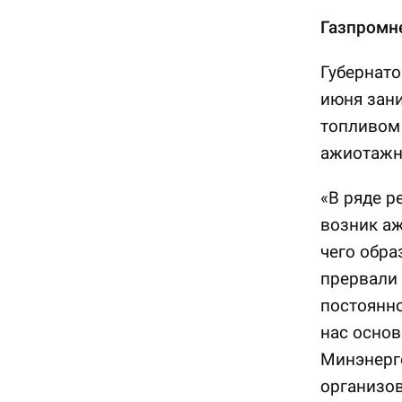
Газпромн
Губернато
июня зан
топливом 
ажиотажн
«В ряде р
возник аж
чего обра
прервали 
постоянно
нас основ
Минэнерго
организо