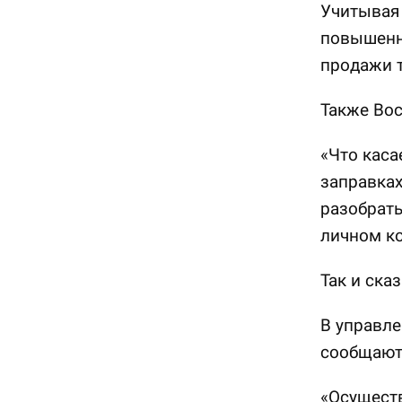
Учитывая
повышенн
продажи т
Также Вос
«Что каса
заправках
разобрать
личном ко
Так и ска
В управле
сообщают
«Осущест