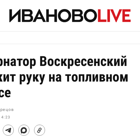
рнатор Воскресенский
ит руку на топливном
се
рецов
14:23