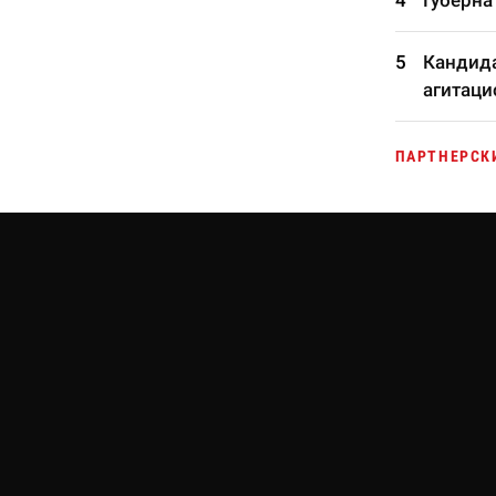
Губерна
Кандида
агитаци
ПАРТНЕРСК