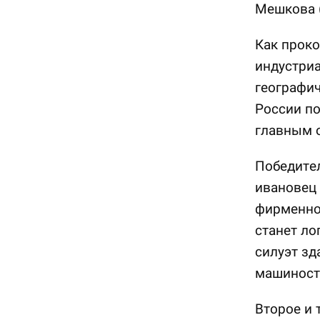
Мешкова (
Как проко
индустриа
географи
России по
главным о
Победите
ивановец 
фирменно
станет ло
силуэт зд
машиност
Второе и 