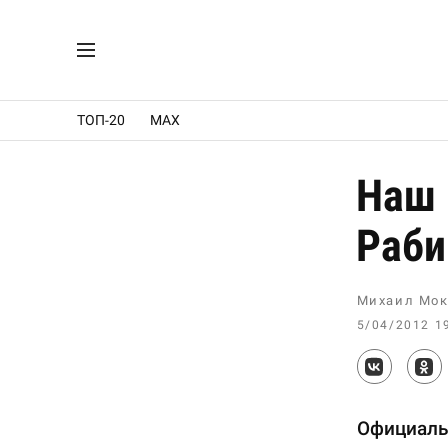
ТОП-20
MAX
Наш 
Раби
Михаил Мок
5/04/2012 1
Официаль