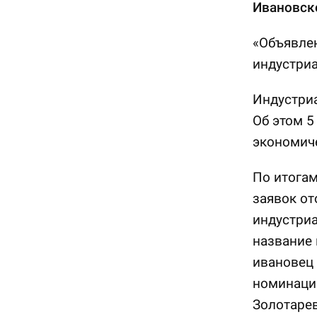
Ивановско
«Объявлен
индустри
Индустри
Об этом 5
экономиче
По итогам
заявок от
индустриа
название 
ивановец 
номинаци
Золотарев