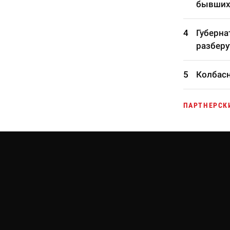
бывших
Губерна
разберу
Колбасн
ПАРТНЕРСК