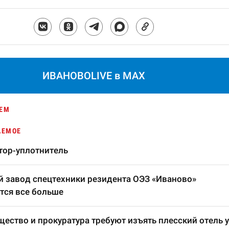
ИВАНОВОLIVE в MAX
ЕМ
АЕМОЕ
тор-уплотнитель
 завод спецтехники резидента ОЭЗ «Иваново»
тся все больше
ество и прокуратура требуют изъять плесский отель у