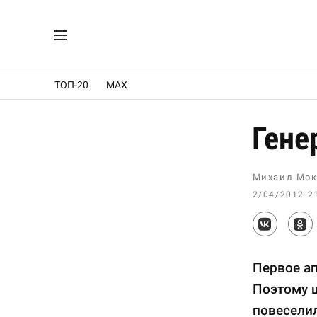
ТОП-20
MAX
Гене
Михаил Мок
2/04/2012 2
Первое ап
Поэтому ш
повеселил