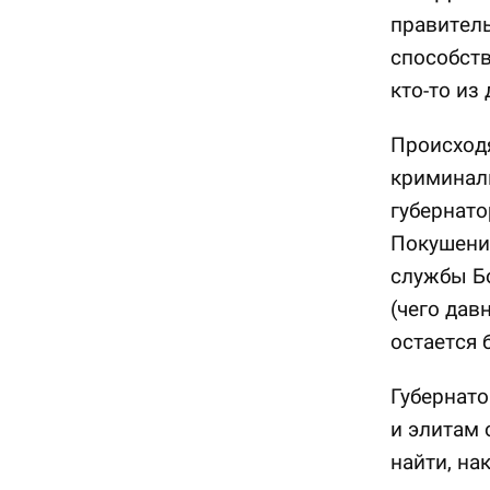
правитель
способств
кто-то из
Происход
криминаль
губернато
Покушени
службы Б
(чего дав
остается 
Губернато
и элитам 
найти, нак