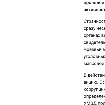
проявляе
активност
Странност
сразу нес
органах в
свидетел
Чрезвычай
уголовных
массовой
В действ
акцию. Ос
коррупцию
определен
УМВД пол