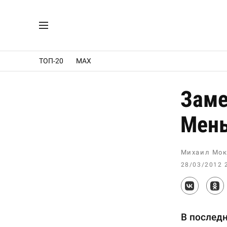
ТОП-20
MAX
Заме
Мень
Михаил Мок
28/03/2012 
В последн