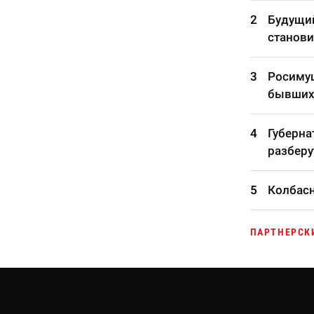
Будущий
станови
Росимущ
бывших
Губерна
разберу
Колбасн
ПАРТНЕРСК