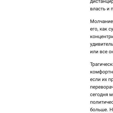
дистанцир
власть и 
Молчание
его, как с
концентри
удивитель
или все о
Трагическ
комфортна
если их п
переворач
сегодня м
политичес
больше. Н