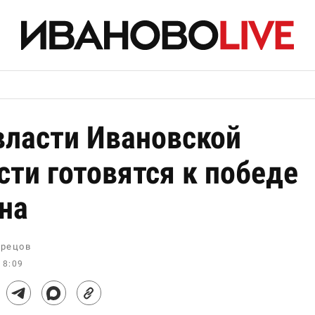
власти Ивановской
сти готовятся к победе
на
рецов
18:09