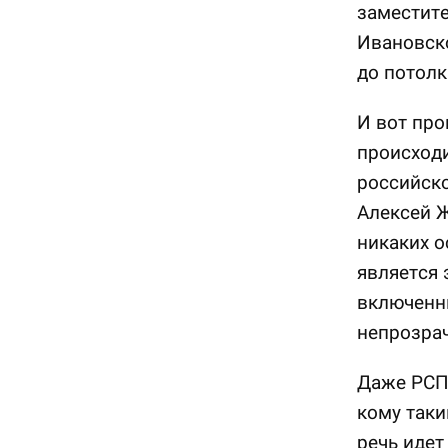
заместите
Ивановск
до потолк
И вот про
происходи
российск
Алексей Ж
никаких о
является 
включенны
непрозрач
Даже РСПП
кому таки
речь идет