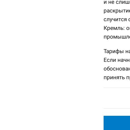
и не слиш
раскрытие
случится 
Кремль: о
промышле
Тарифы на
Если начн
обоснован
принять 