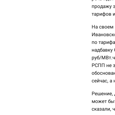
продажу 
тарифов и
На своем 
Ивановско
по тарифа
надбавку 
руб/МВт.ч
РСПП не з
обоснован
сейчас, а 
Решение, 
может бы
сказали, 