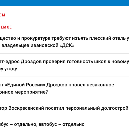
ЕМ
АЕМОЕ
ество и прокуратура требуют изъять плесский отель у
 владельцев ивановской «ДСК»
т-едрос Дроздов проверил готовность школ к новому
у угоду
т «Единой России» Дроздов провел незаконное
онное мероприятие?
тор Воскресенский посетил персональный долгострой
бус – отдельно, автобус – отдельно