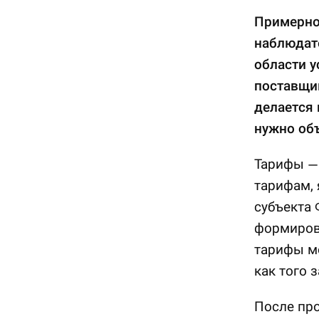
Примерно
наблюдате
области у
поставщи
делается 
нужно об
Тарифы — 
тарифам, 
субъекта 
формирова
тарифы м
как того 
После пр