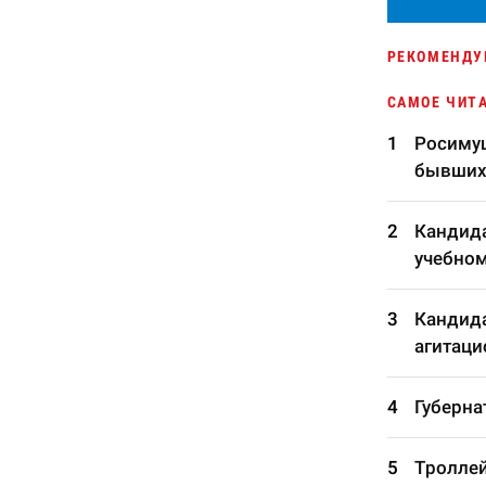
РЕКОМЕНДУ
САМОЕ ЧИТ
Росимущ
бывших
Кандида
учебном
Кандида
агитаци
Губерна
Троллей