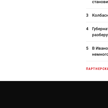
станови
Колбасн
Губерна
разберу
В Ивано
немного
ПАРТНЕРСК