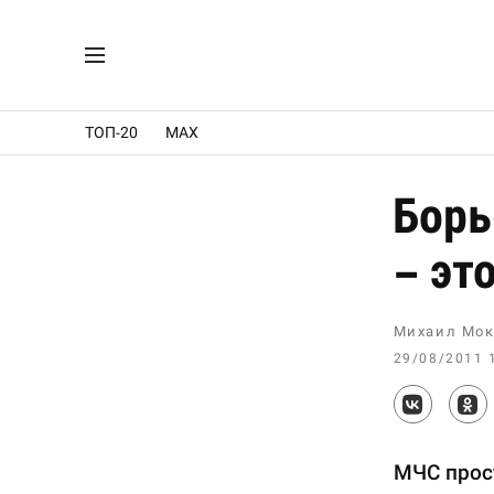
ТОП-20
MAX
Борь
– эт
Михаил Мок
29/08/2011 
МЧС прост