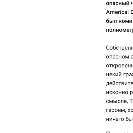
опасный ч
America: D
был номи
полномет
Собственн
опасном а
откровенн
некий гр
действите
исконно р
смысле, T
героем, х
ничего бы