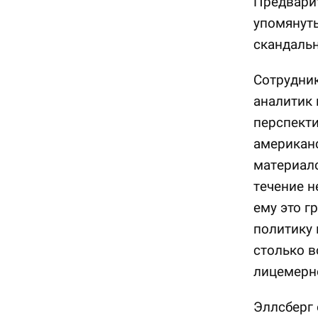
Предварит
упомянуть
скандальн
Сотрудни
аналитик
перспект
американ
материало
течение н
ему это гр
политику 
столько в
лицемерно
Эллсберг 