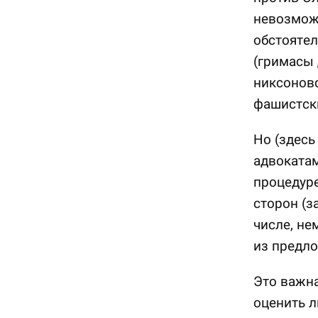
невозмож
обстоятел
(гримасы 
никсоновс
фашистск
Но (здесь
адвокатам
процедуре
сторон (з
числе, не
из предл
Это важна
оценить л