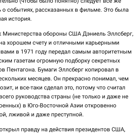
ельно (чтобы было понятно) следует все же
 о событиях, рассказанных в фильме. Это была
ая история.
к Министерства обороны США Дэниель Эллсберг,
 на хорошем счету и отличными карьерными
ивами в 1971 году передал самым авторитетным
ским газетам огромную подборку секретных
в Пентагона. Бумаги Эллсберг копировал в
ескольких месяцев. Он прекрасно понимал, чем
озит, и все-таки сделал это, потому что считал
всего руководства страны (не только и даже не
оенных) в Юго-Восточной Азии откровенно
й, лживой и даже преступной.
открыл правду на действия президентов США,