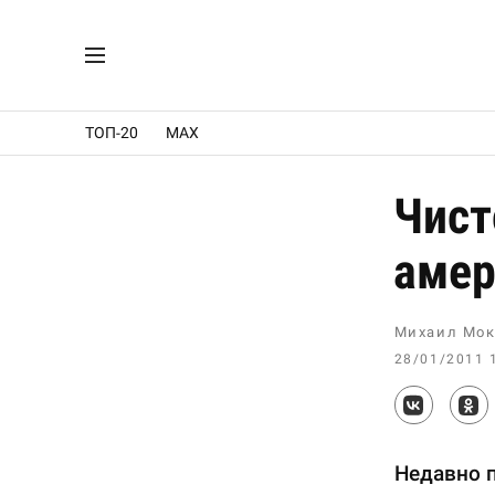
ТОП-20
MAX
Чист
амер
Михаил Мок
28/01/2011 
Недавно п