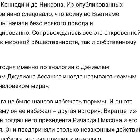
 Кеннеди и до Никсона. Из опубликованных
в явно следовало, что войну во Вьетнаме
ы начали безо всякого повода и
цированно. Сопровождалось все это откровенно
к мировой общественности, так и собственному
егодня именно по аналогии с Дэниелем
ом Джулиана Ассанжа иногда называют «самым
человеком мира».
га не было шансов избежать тюрьмы. И он это
ему он ее избежал – другая история. Вкратце, из-
и тогдашнего президента Ричарда Никсона и его
. Они предприняли столько незаконных действи
лсберга, что суд пришел к выводу о