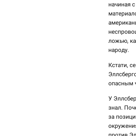
начиная с
материало
американц
неспрово
ложью, ка
народу.
Кстати, с
Эллсберг
опасным 
У Эллсбер
знал. Поч
за позици
окружения
против Эл