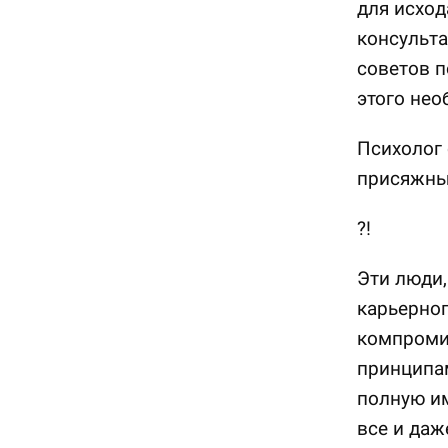
для исход
консульта
советов п
этого нео
Психолог 
присяжных
?!
Эти люди
карьерног
компромис
принципам
полную им
все и даж