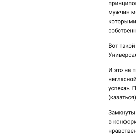
принципов
мужчин мо
которыми
собствен
Вот такой
Универса
И это не 
негласной
успеха». 
(казаться
Замкнутый
в конформ
нравствен