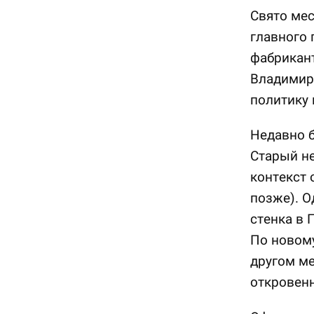
Свято мес
главного 
фабрикант
Владимир
политику 
Недавно б
Старый не
контекст 
позже). О
стенка в 
По новому
другом ме
откровенн