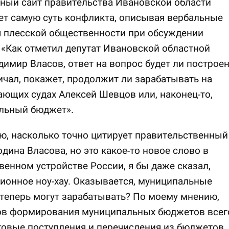
ный сайт правительства Ивановской области
т самую суть конфликта, описывая вербальные
я плесской общественности при обсуждении
 «Как отметил депутат Ивановской областной
имир Власов, ответ на вопрос будет ли построе
чал, покажет, продолжит ли зарабатывать на
ющих судах Алексей Шевцов или, наконец-то,
льный бюджет».
ю, насколько точно цитирует правительственный
одина Власова, но это какое-то новое слово в
венном устройстве России, я бы даже сказал,
ионное ноу-хау. Оказывается, муниципальные
теперь могут зарабатывать? По моему мнению,
ов формирования муниципальных бюджетов всег
говые поступления и перечисления из бюджетов