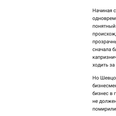
Начиная с
одноврем
понятный 
происхож
прозрачн
сначала б
капризнич
ходить за
Но Шевцов
бизнесмен
бизнес в 
не должен
помирилис