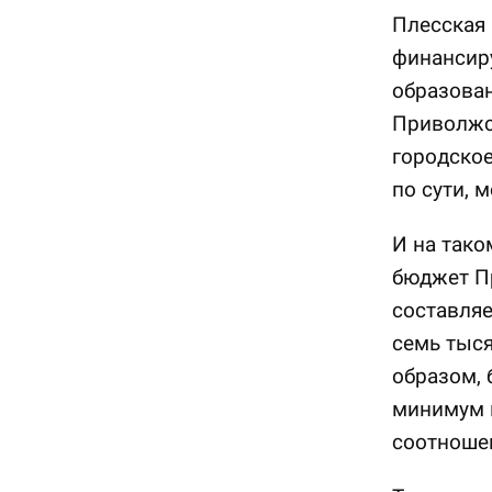
Плесская 
финансиру
образован
Приволжск
городское
по сути, 
И на тако
бюджет Пр
составляе
семь тыся
образом, 
минимум в
соотноше