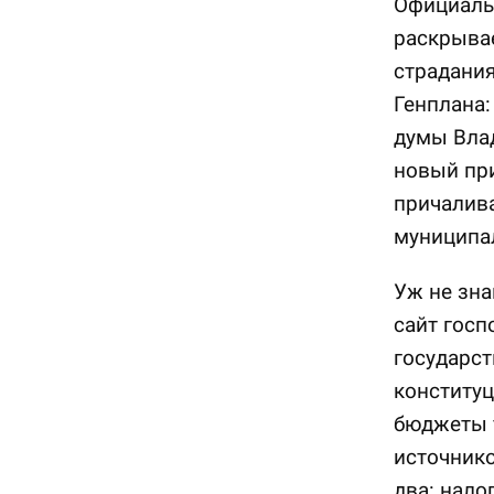
Официаль
раскрывае
страдани
Генплана:
думы Влад
новый при
причалива
муниципа
Уж не зна
сайт госп
государст
конституц
бюджеты 
источник
два: нало