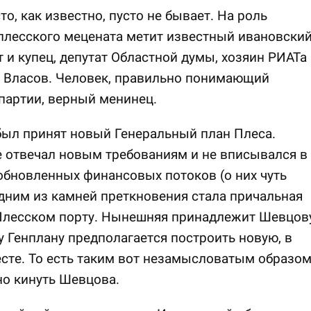
то, как известно, пусто не бывает. На роль
плесского мецената метит известный ивановски
 и купец, депутат Областной думы, хозяин РИАТа
 Власов. Человек, правильно понимающий
партии, верный менинец.
ыл принят новый Генеральный план Плеса.
 отвечал новым требованиям и не вписывался в
обновленных финансовых потоков (о них чуть
дним из камней преткновения стала причальная
Плесском порту. Нынешняя принадлежит Шевцову
 Генплану предполагается построить новую, в
сте. То есть таким вот незамысловатым образо
о кинуть Шевцова.