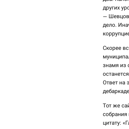
других ур
— Шевцов 
дело. Ина
коррупцие
Скорее вс
муниципа
знамя из 
останется
Ответ на 
дебаркаде
Тот же са
собрания 
цитату: «