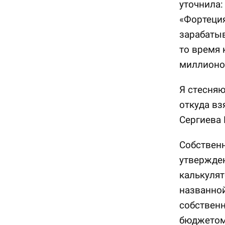
уточнила:
«Фортеци
зарабатыв
то время 
миллионо
Я стесняю
откуда вз
Сергиева 
Собственн
утвержден
калькулят
названной
собственн
бюджетом