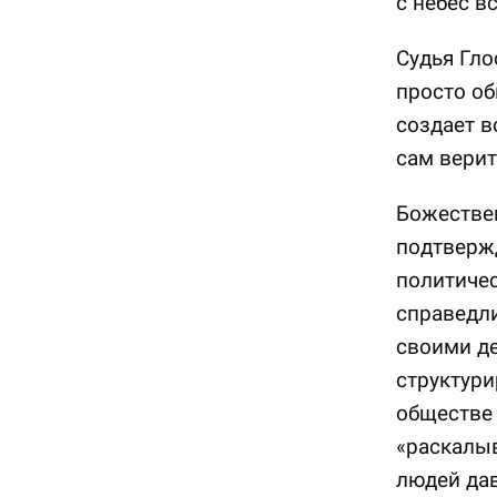
с небес в
Судья Гло
просто о
создает в
сам верит
Божествен
подтвержд
политиче
справедли
своими де
структур
обществе 
«раскалыв
людей дав