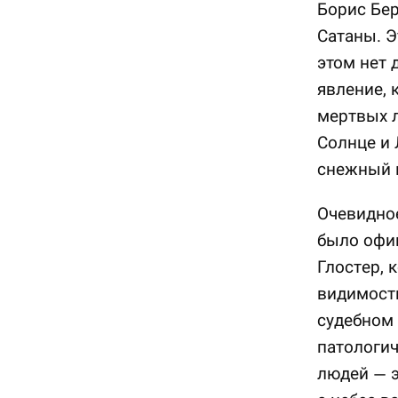
Борис Бер
Сатаны. Э
этом нет 
явление, 
мертвых л
Солнце и 
снежный 
Очевидное
было офи
Глостер, 
видимости
судебном 
патологич
людей — э