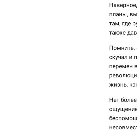
Наверное,
планы, вы
там, где 
также дав
Помните, 
скучал и 
перемен в
революцию
жизнь, ка
Нет более
ощущение
беспомощ
несовмес