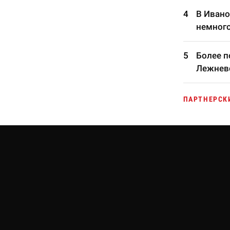
В Ивано
немного
Более п
Лежневс
ПАРТНЕРСК