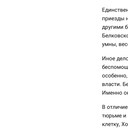
Единствен
приезды н
другими б
Белковско
умны, вес
Иное дело
беспомощ
особенно,
власти. Б
Именно он
В отличие
тюрьме и 
клетку, Х