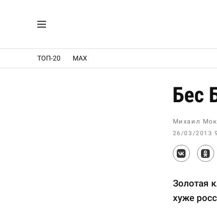
ТОП-20
MAX
Бес 
Михаил Мок
26/03/2013 
Золотая к
хуже рос