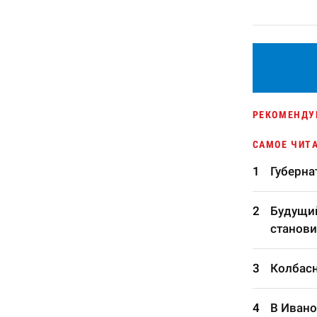
РЕКОМЕНДУ
САМОЕ ЧИТ
Губерна
Будущий
станови
Колбасн
В Ивано