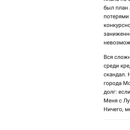
был план
потерями 
конкурсно
заниженно
невозмож
Вся сложн
среди кре
скандал. 
города Мо
долг: есл
Меня с Л
Ничего, м