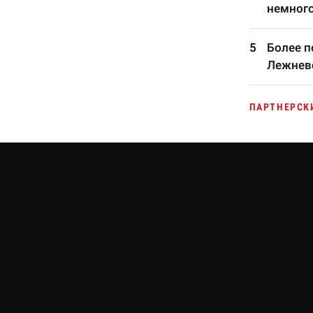
немного
Более п
Лежневс
ПАРТНЕРСК