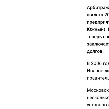
Арбитраж
августа 2
предприя
Южный). 
теперь с
заключае
долгов.
В 2006 го
Ивановск
правитель
Московски
несколько
уставного