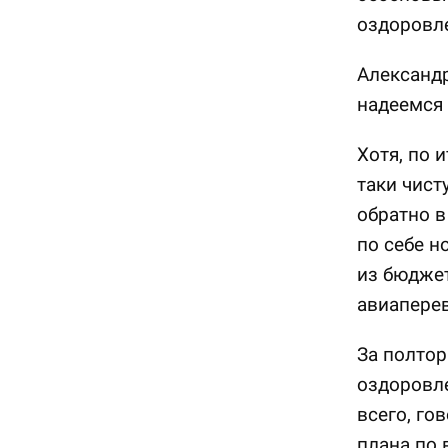
оздоровл
Александр
надеемся 
Хотя, по 
таки чист
обратно в
по себе н
из бюджет
авиаперев
За полтор
оздоровле
всего, го
плана по 