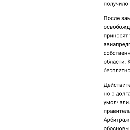
получило 
После за
освобожд
приносят 
авиапредп
собствен
области. 
бесплатно
Действите
но с долг
умолчали.
правитель
Арбитражн
обосновы