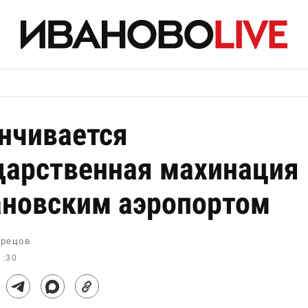
нчивается
дарственная махинация
ановским аэропортом
рецов
1:30