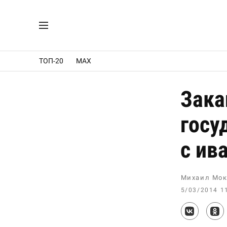
ТОП-20
MAX
Зака
госу
с ив
Михаил Мок
5/03/2014 1