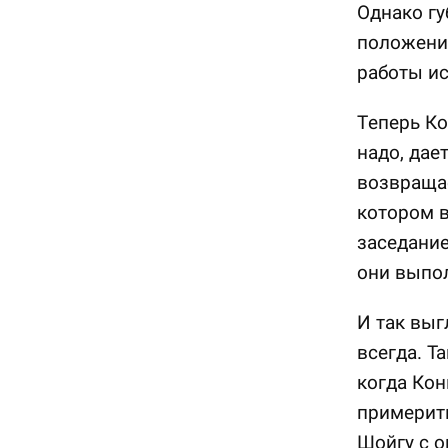
Однако гу
положени
работы ис
Теперь Ко
надо, дае
возвращае
котором в
заседание
они выпол
И так выг
всегда. Т
когда Кон
примерить
Шойгу с 