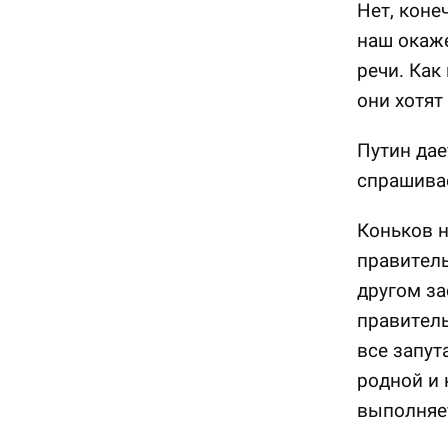
Нет, коне
наш окаже
речи. Как
они хотят
Путин дае
спрашивае
Коньков н
правитель
другом за
правитель
все запут
родной и 
выполняет