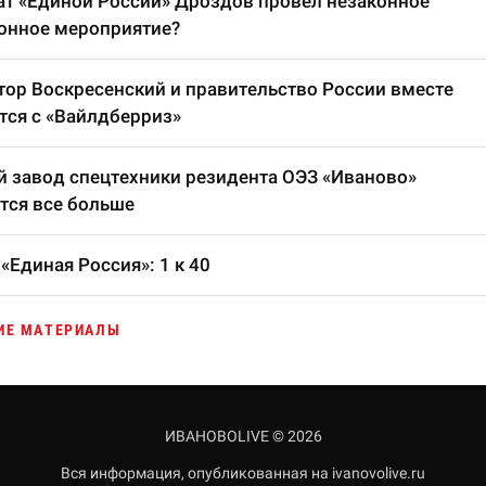
т «Единой России» Дроздов провел незаконное
онное мероприятие?
тор Воскресенский и правительство России вместе
тся с «Вайлдберриз»
 завод спецтехники резидента ОЭЗ «Иваново»
тся все больше
«Единая Россия»: 1 к 40
ИЕ МАТЕРИАЛЫ
ИВАНОВОLIVE © 2026
Вся информация, опубликованная на ivanovolive.ru