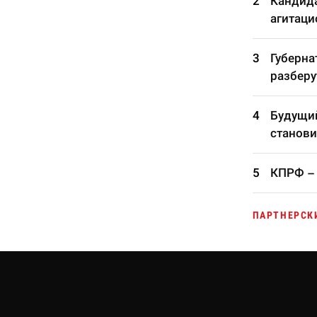
Кандида
агитаци
Губерна
разберу
Будущий
станови
КПРФ – 
ПАРТНЕРСК