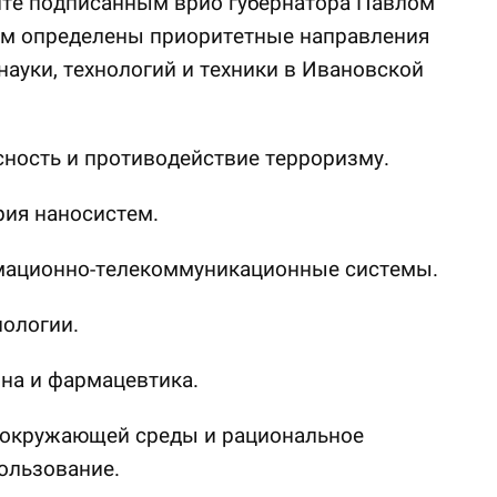
нте подписанным врио губернатора Павлом
м определены приоритетные направления
науки, технологий и техники в Ивановской
сность и противодействие терроризму.
рия наносистем.
мационно-телекоммуникационные системы.
нологии.
на и фармацевтика.
а окружающей среды и рациональное
ользование.