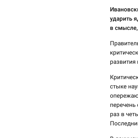
Ивановски
ударить 
в смысле,
Правител
критическ
развития 
Критическ
стыке нау
опережаю
перечень
раз в чет
Последний