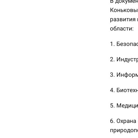
В докуме
Коньковы
развития 
области:
1. Безопа
2. Индуст
3. Инфор
4. Биотех
5. Медици
6. Охран
природоп