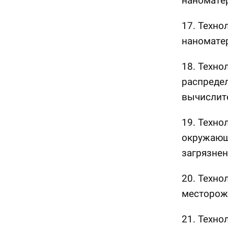
наномате
17. Техно
наномате
18. Техно
распреде
вычислит
19. Техно
окружающ
загрязнен
20. Техно
месторож
21. Техно