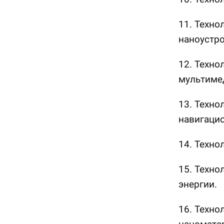
11. Техно
наноустро
12. Техно
мультиме
13. Техн
навигаци
14. Техно
15. Техно
энергии.
16. Техно