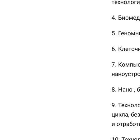
технологи
4. Биомед
5. Геномн
6. Клеточ
7. Компь
наноустро
8. Нано-,
9. Технол
цикла, бе
и отрабо
10. Техно