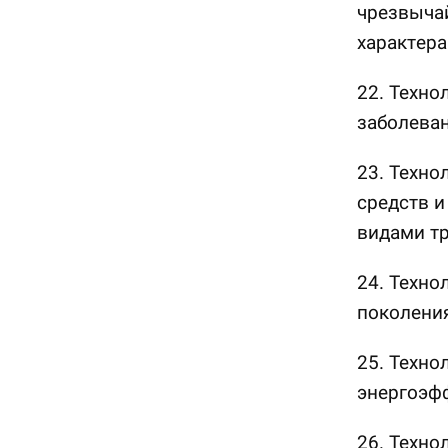
чрезвычай
характера
22. Техно
заболеван
23. Техно
средств и
видами тр
24. Техно
поколения
25. Техно
энергоэф
26. Техно