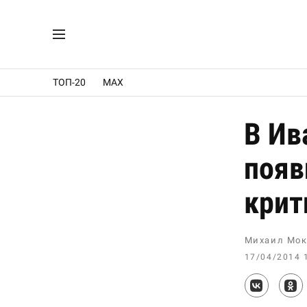
ТОП-20
MAX
В Ив
появ
крит
Михаил Мок
17/04/2014 