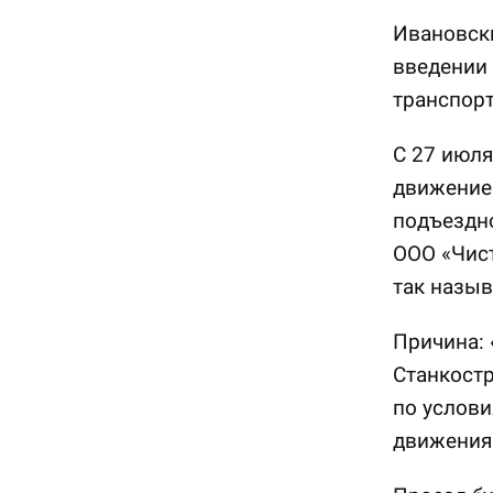
Ивановск
введении
транспорт
С 27 июля
движение 
подъездно
ООО «Чист
так назыв
Причина: 
Станкост
по услови
движения