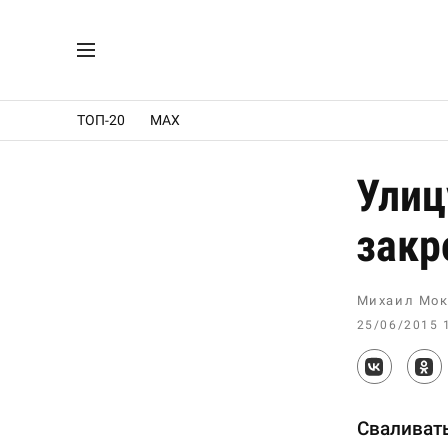
ТОП-20
MAX
Улиц
закр
Михаил Мок
25/06/2015 
Сваливать