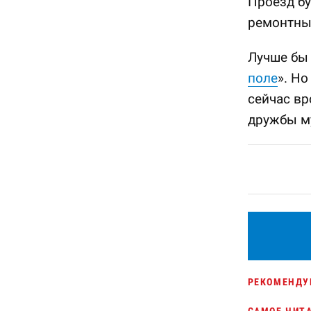
Проезд бу
ремонтных
Лучше бы 
поле
». Но
сейчас вр
дружбы му
РЕКОМЕНДУ