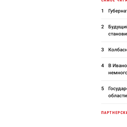
САМОЕ ЧИТ
Губерна
Будущий
станови
Колбасн
В Ивано
немного
Госуда
области
ПАРТНЕРСК