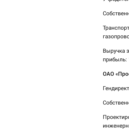
Собственн
Транспорт
газопрово
Выручка з
прибыль: 
ОАО «Про
Гендирект
Собственн
Проектиро
инженерн