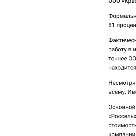
ООО «Кра
Формальна
81 процен
Фактическ
работу в 
точнее ОО
находится
Несмотря 
всему, Ив
Основной 
«Россельх
стоимость
компании 