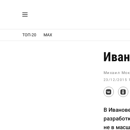
ТОП-20
MAX
Иван
Михаил Мок
23/12/2015 
В Иванове
разработк
не в масш