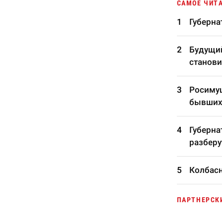
САМОЕ ЧИТ
Губерна
Будущий
станови
Росимущ
бывших
Губерна
разберу
Колбасн
ПАРТНЕРСК