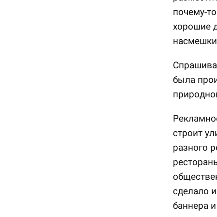
почему-то
хорошие д
насмешки
Спрашивае
была прои
природно
Рекламное
строит ул
разного р
рестораны
обществен
сделало и
баннера и