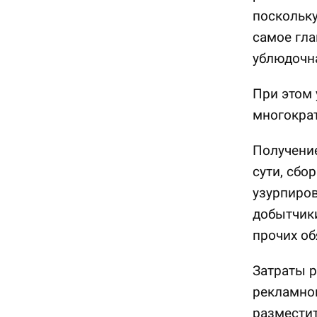
поскольку
самое гла
ублюдочн
При этом
многокра
Получение
сути, сбо
узурпиров
добытчики
прочих об
Затраты р
рекламног
разместит