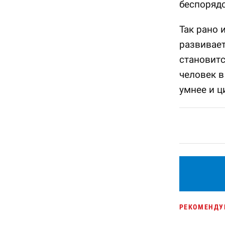
беспорядо
Так рано 
развивает
становитс
человек в
умнее и ц
РЕКОМЕНДУ