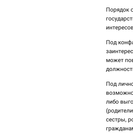
Порядок 
государс
интересов
Под конф
заинтерес
может по
должност
Под личн
возможнос
либо выг
(родители,
сестры, р
граждана