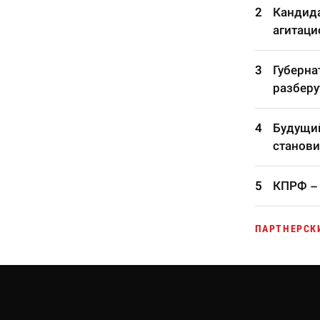
Кандида
агитаци
Губерна
разберу
Будущий
станови
КПРФ – 
ПАРТНЕРСК