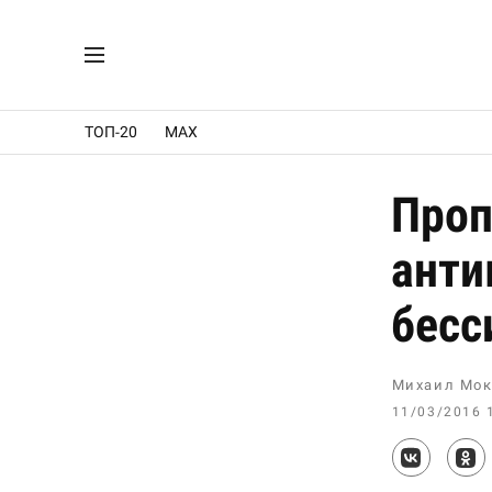
ТОП-20
MAX
Проп
анти
бесс
Михаил Мок
11/03/2016 