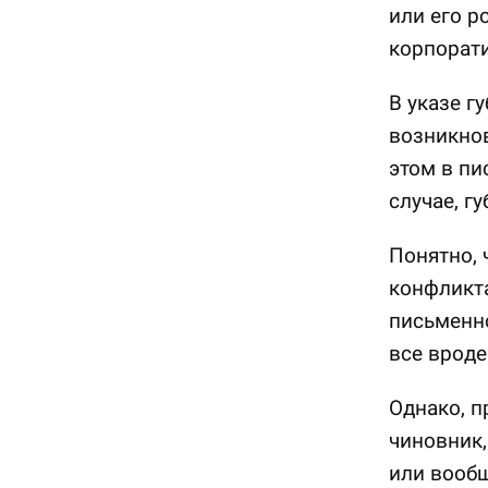
или его 
корпорат
В указе г
возникнов
этом в пи
случае, г
Понятно, 
конфликта
письменно
все вроде
Однако, п
чиновник
или вообщ