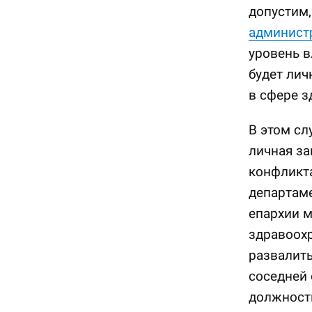
допустим
админист
уровень в
будет лич
в сфере з
В этом сл
личная за
конфликта
департаме
епархии м
здравоохр
развалить
соседней 
должност