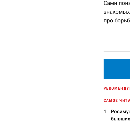
Сами пона
знакомых 
про борьб
РЕКОМЕНДУ
САМОЕ ЧИТ
Росимущ
бывших