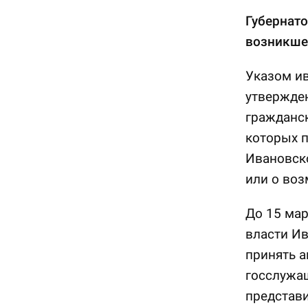
Губернато
возникше
Указом ив
утвержде
гражданс
которых п
Ивановско
или о воз
До 15 ма
власти Ив
принять 
госслужащ
представи