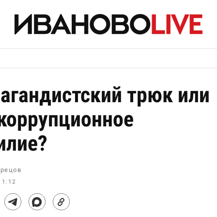
агандистский трюк или
коррупционное
илие?
рецов
11:12