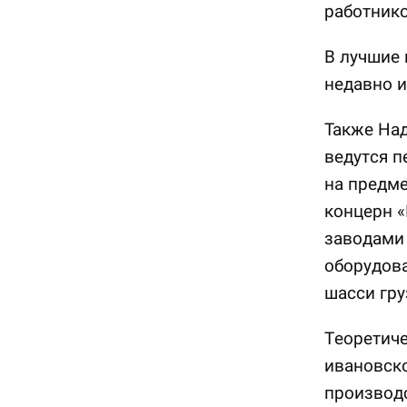
работнико
В лучшие 
недавно и
Также На
ведутся п
на предм
концерн «
заводами
оборудов
шасси гру
Теоретиче
ивановско
производ