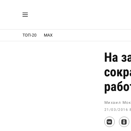
ТОП-20
MAX
На з
сокр
рабо
Михаил Мок
21/03/2016 