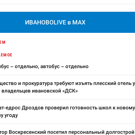
ИВАНОВОLIVE в MAX
ЕМ
АЕМОЕ
бус – отдельно, автобус – отдельно
ество и прокуратура требуют изъять плесский отель у
 владельцев ивановской «ДСК»
т-едрос Дроздов проверил готовность школ к новому
у угоду
тор Воскресенский посетил персональный долгострой