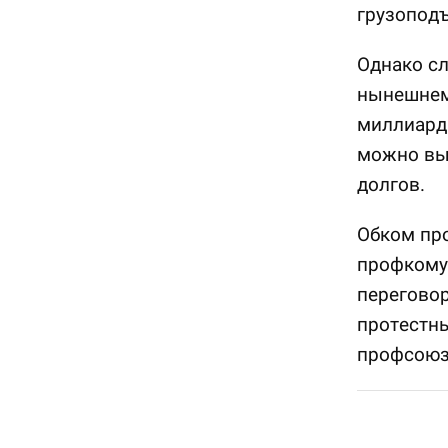
грузопод
Однако сл
нынешнем 
миллиардн
можно вы
долгов.
Обком пр
профкому
перегово
протестны
профсоюз