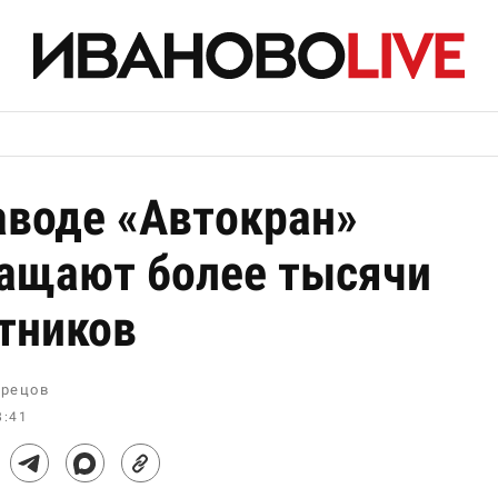
аводе «Автокран»
ащают более тысячи
тников
рецов
8:41