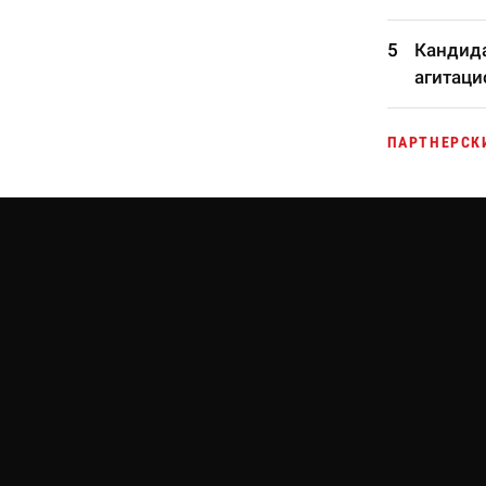
Кандида
агитаци
ПАРТНЕРСК