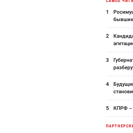
САМОЕ ЧИТ
Росимущ
бывших
Кандида
агитаци
Губерна
разберу
Будущий
станови
КПРФ – 
ПАРТНЕРСК