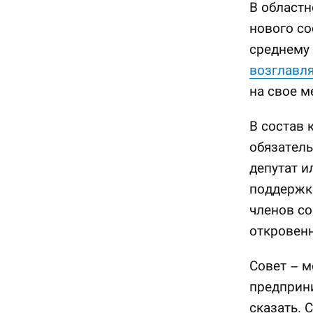
В областн
нового со
среднему
возглавл
на свое м
В состав 
обязатель
депутат и
поддержки
членов со
откровенн
Совет – м
предприни
сказать. 