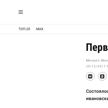
ТОП-20
MAX
Перв
Михаил Мок
29/12/2017 
Состоялос
ивановски