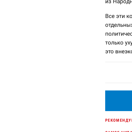
из Народ
Все эти к
отдельных
политиче
только ух
это внеэк
РЕКОМЕНДУ