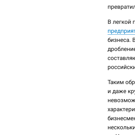
превратил
В легкой
предприя
бизнеса. 
дробление
составляю
российски
Таким обр
и даже кр
невозмож
характери
бизнесме
нескольки