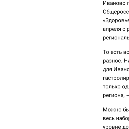
Иваново п
Общеросс
«Здоровье
апреля с 
региональ
То есть в
разнос. Н
для Ивано
гастролир
только од
региона, 
Можно был
весь набо
уровне др