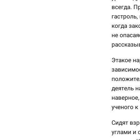
всегда. П
гастроль,
когда зак
не опасая
рассказы
Этакое на
зависимос
положител
деятель н
наверное,
ученого к
Сидят вз
углами и 