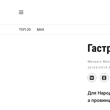
ТОП-20
MAX
Гаст
Михаил Мок
26/04/2018 
Для Народ
а провинц