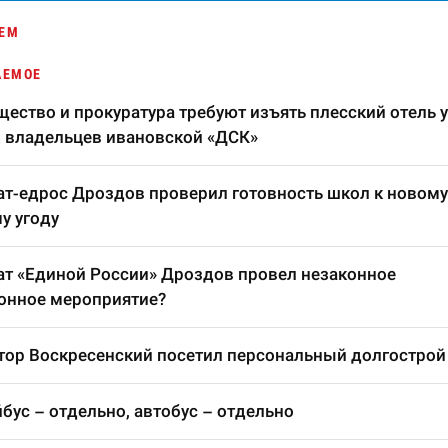
ЕМ
АЕМОЕ
ество и прокуратура требуют изъять плесский отель у
 владельцев ивановской «ДСК»
т-едрос Дроздов проверил готовность школ к новому
у угоду
т «Единой России» Дроздов провел незаконное
онное мероприятие?
тор Воскресенский посетил персональный долгострой
бус – отдельно, автобус – отдельно