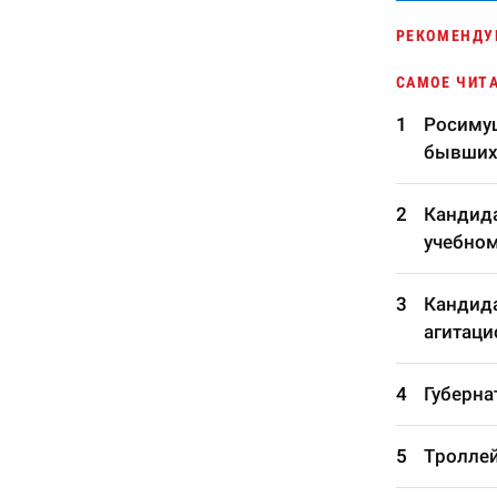
РЕКОМЕНДУ
САМОЕ ЧИТ
Росимущ
бывших
Кандида
учебном
Кандида
агитаци
Губерна
Троллей