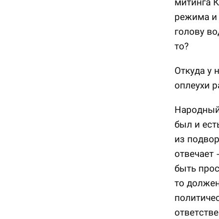
митинга К
режима и 
голову во
то?
Откуда у 
оплеухи р
Народный 
был и ест
из подвор
отвечает 
быть прос
то долже
политичес
ответстве