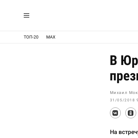
ТОП-20
MAX
В Юр
през
Михаил Мок
31/05/2018 
На встреч