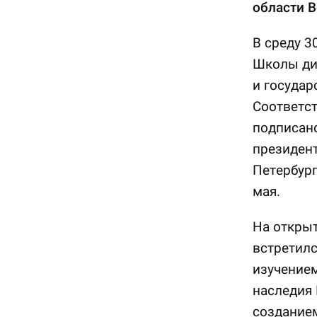
области В
В среду 3
Школы ди
и государ
Соответс
подписано
президен
Петербур
мая.
На открыт
встретилс
изучением
наследия 
созданием