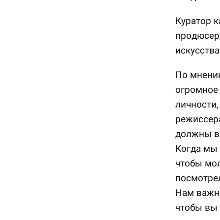
Куратор к
продюсер
искусств
По мнению
огромное 
личности,
режиссера
должны ви
Когда мы 
чтобы мо
посмотрел
Нам важны
чтобы вы 