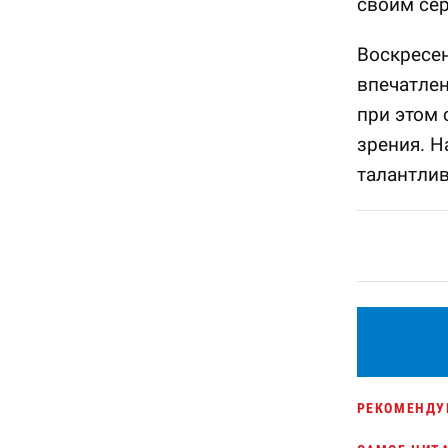
своим се
Воскресе
впечатлен
при этом 
зрения. Н
талантли
РЕКОМЕНДУ