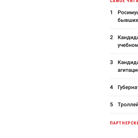
САМОЕ ЧИТ
Росимущ
бывших
Кандида
учебном
Кандида
агитаци
Губерна
Троллей
ПАРТНЕРСК