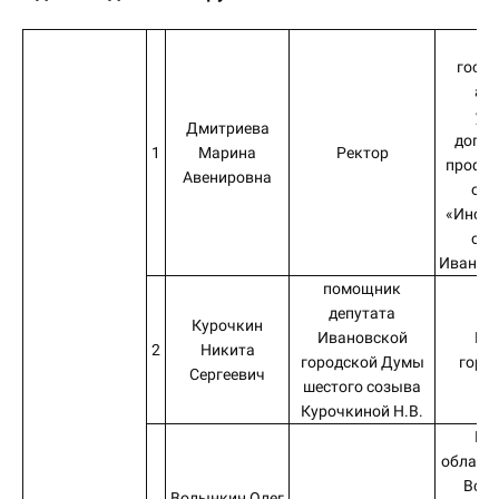
Об
госуд
ав
уч
Дмитриева
допол
1
Марина
Ректор
профес
Авенировна
обр
«Инсти
обр
Ивановс
помощник
депутата
Курочкин
Ивановской
Ив
2
Никита
городской Думы
горо
Сергеевич
шестого созыва
Курочкиной Н.В.
Ив
областн
Всер
Волынкин Олег