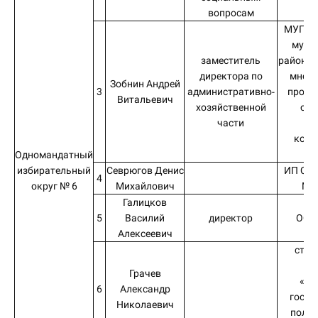
вопросам
МУП П
муни
заместитель
района 
директора по
много
Зобнин Андрей
3
административно-
произ
Витальевич
хозяйственной
объ
части
ж
комм
хо
Одномандатный
избирательный
Севрюгов Денис
ИП Сев
4
округ № 6
Михайлович
Ми
Галицков
5
Василий
директор
ООО 
Алексеевич
студ
Ф
Грачев
«Ив
6
Александр
госуд
Николаевич
полит