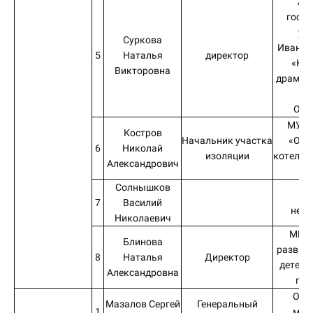
Ав
госуд
уч
Суркова
Иванов
5
Наталья
директор
«Ки
Викторовна
драмати
им
Ост
МУП 
Костров
Начальник участка
«Объ
6
Николай
изоляции
котельн
Александрович
Солнышков
в
7
Василий
нер
Николаевич
МБУ 
Блинова
развити
8
Наталья
Директор
детей 
Александровна
г.о
ООО
Мазалов Сергей
Генеральный
1
меж