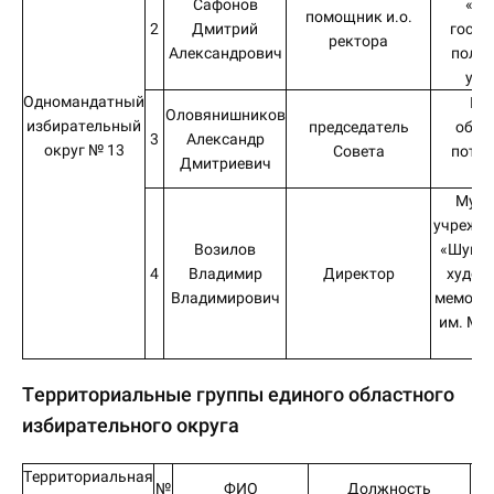
Сафонов
«Ив
помощник и.о.
2
Дмитрий
госуд
ректора
Александрович
полит
уни
Одномандатный
Ив
Оловянишников
избирательный
председатель
обла
3
Александр
округ № 13
Совета
потре
Дмитриевич
о
Муни
учрежде
Возилов
«Шуйск
4
Владимир
Директор
худож
Владимирович
мемори
им. М.В
Территориальные группы единого областного
избирательного округа
Территориальная
№
ФИО
Должность