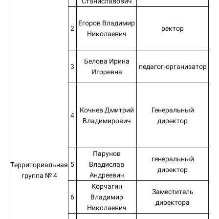
Станиславович
Егоров Владимир
2
ректор
Николаевич
Белова Ирина
3
педагог-организатор
Игоревна
Кочнев Дмитрий
Генеральный
4
Владимирович
директор
Парунов
генеральный
5
Владислав
Территориальная
директор
Андреевич
группа № 4
Корчагин
Заместитель
М
6
Владимир
директора
Николаевич