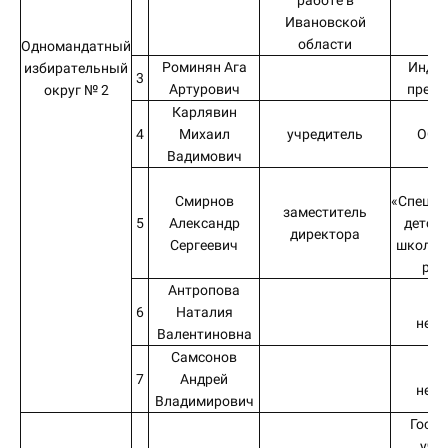
работе в
Ивановской
области
Одномандатный
Роминян Ага
Инди
избирательный
3
Артурович
предп
округ № 2
Карлявин
4
Михаил
учредитель
ООО
Вадимович
О
Смирнов
«Специа
заместитель
5
Александр
детск
директора
Сергеевич
школа 
рез
Антропова
в
6
Наталия
нер
Валентиновна
Самсонов
в
7
Андрей
нер
Владимирович
Госуд
учр