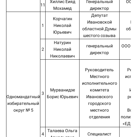
Хиллис Еияд
Генеральный
ООО 
11
Мохамед
директор
Депутат
Корчагин
Ивановской
Ив
1
Николай
областной Думы
обла
Юрьевич
шестого созыва
Натурин
генеральный
ООО «О
2
Николай
директор
Николаевич
А
Руководитель
Реги
Местного
испол
исполнительного
к
Мурванидзе
комитета
Ива
3
Одномандатный
Борис Юрьевич
Ивановского
реги
избирательный
городского
от
округ № 5
местного
Всер
отделения
политич
«ЕДИН
Талаева Ольга
4
Специалист
АО