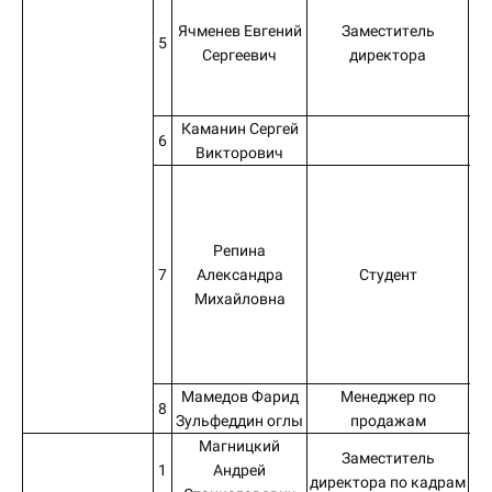
Ячменев Евгений
Заместитель
5
Сергеевич
директора
Каманин Сергей
6
Викторович
Репина
7
Александра
Студент
Михайловна
Мамедов Фарид
Менеджер по
Ив
8
Зульфеддин оглы
продажам
№ 
Магницкий
Заместитель
1
Андрей
директора по кадрам