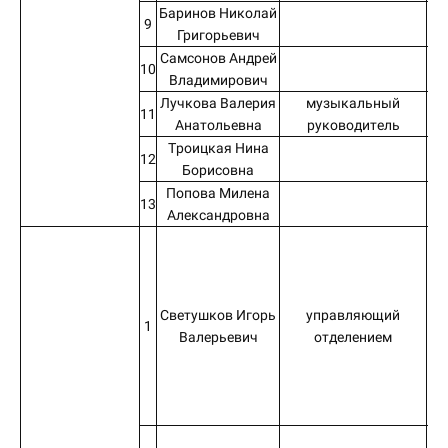
Баринов Николай
9
Григорьевич
Самсонов Андрей
10
Владимирович
Лучкова Валерия
музыкальный
МД
11
Анатольевна
руководитель
Троицкая Нина
12
Борисовна
Попова Милена
13
Александровна
Светушков Игорь
управляющий
1
Валерьевич
отделением