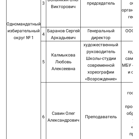
3
председатель
общ
Викторович
организ
геог
об
Одномандатный
избирательный
Баранов Сергей
Генеральный
ООО «
4
округ № 1
Аркадьевич
директор
художественный
руководитель
худо
Калмыкова
Школы-студии
самод
5
Любовь
современной
МБУ «Це
Алексеевна
хореографии
и отд
«Возрождение»
И
Об
госуд
бю
профе
Савин Олег
образ
6
Преподаватель
Александрович
уч
«Ив
про