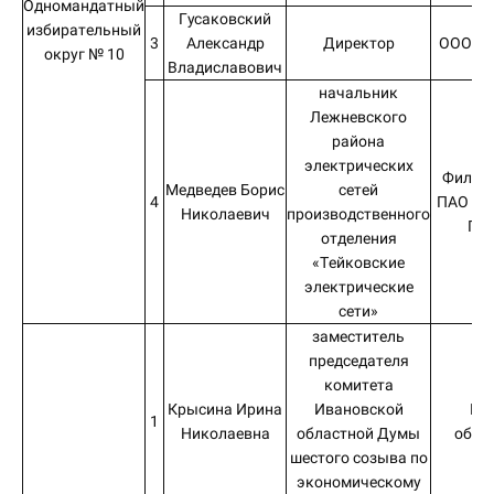
Одномандатный
Гусаковский
избирательный
3
Александр
Директор
ООО «В
округ № 10
Владиславович
начальник
Лежневского
района
электрических
Филиал
Медведев Борис
сетей
4
ПАО «М
Николаевич
производственного
Пр
отделения
«Тейковские
электрические
сети»
заместитель
председателя
комитета
Крысина Ирина
Ивановской
Ив
1
Николаевна
областной Думы
обла
шестого созыва по
экономическому