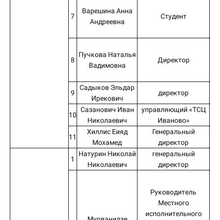
Варешина Анна
7
Студент
Андреевна
Пучкова Наталья
8
Директор
Вадимовна
«
Садыков Эльдар
9
директор
Ирекович
Сазанович Иван
управляющий «ТСЦ
10
Николаевич
Иваново»
Хиллис Еияд
Генеральный
11
Мохамед
директор
Натурин Николай
генеральный
О
1
Николаевич
директор
Руководитель
Местного
исполнительного
Мурванидзе