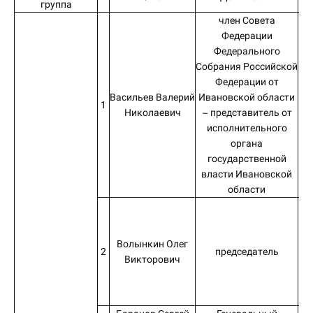
группа
член Совета
Федерации
Федерального
Собрания Российской
Федерации от
Васильев Валерий
Ивановской области
1
Николаевич
– представитель от
Со
исполнительного
органа
государственной
власти Ивановской
области
Ив
Волынкин Олег
2
председатель
Викторович
ор