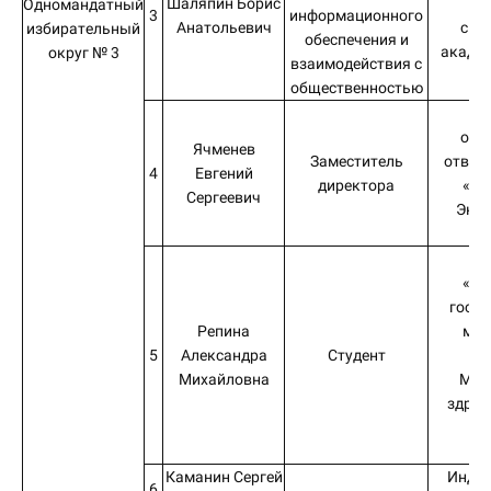
Шаляпин Борис
п
Одномандатный
3
информационного
Анатольевич
спа
избирательный
обеспечения и
акаде
округ № 3
взаимодействия с
Р
общественностью
Об
огр
Ячменев
Заместитель
ответ
4
Евгений
директора
«Ив
Сергеевич
Экол
Ко
Ф
«Ив
госуд
Репина
мед
5
Александра
Студент
ак
Михайловна
Мин
здрав
Ро
Фе
Каманин Сергей
Инди
6