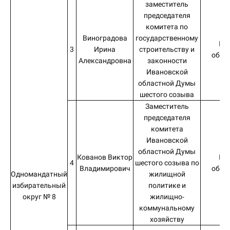
заместитель
председателя
комитета по
Виноградова
государственному
Ив
3
Ирина
строительству и
обла
Александровна
законности
Ивановской
областной Думы
шестого созыва
Заместитель
председателя
комитета
Ивановской
областной Думы
Кованов Виктор
Ив
4
шестого созыва по
Владимирович
обла
Одномандатный
жилищной
избирательный
политике и
округ № 8
жилищно-
коммунальному
хозяйству