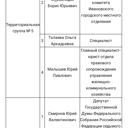
2
комитета
Борис Юрьевич
Ивановского
городского местного
отделения
Территориальная
по
группа № 5
«
Талаева Ольга
3
Специалист
Аркадьевна
Главный специалист-
юрист отдела
правового
Малышев Юрий
сопровождения
4
Павлович
управления
жилищно-
коммунального
хозяйства
Депутат
Государственной
Го
Смирнов Юрий
Думы Федерального
1
Валентинович
Собрания Российской
Со
Федерации седьмого