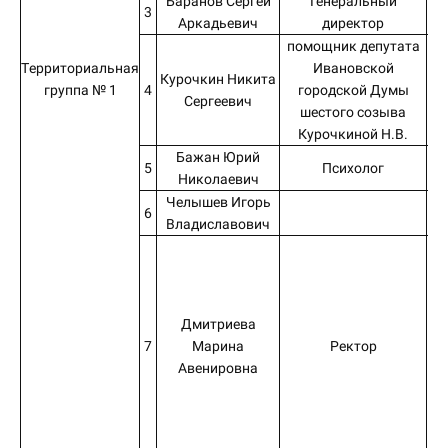
Баранов Сергей
Генеральный
3
Аркадьевич
директор
помощник депутата
Территориальная
Ивановской
Курочкин Никита
группа № 1
4
городской Думы
Сергеевич
шестого созыва
Курочкиной Н.В.
Бажан Юрий
5
Психолог
Николаевич
Челышев Игорь
6
Владиславович
Дмитриева
7
Марина
Ректор
п
Авенировна
«
Ив