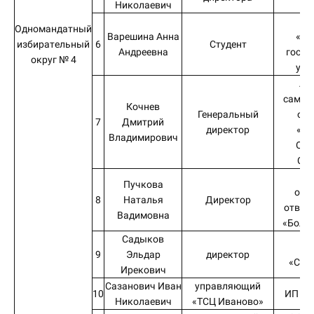
Николаевич
Ф
Одномандатный
Варешина Анна
«Ив
избирательный
6
Студент
Андреевна
госуд
округ № 4
уни
Ас
самор
Кочнев
Генеральный
орг
7
Дмитрий
директор
«Ив
Владимирович
Объ
Стр
Об
Пучкова
огр
8
Наталья
Директор
ответ
Вадимовна
«Боль
Садыков
О
9
Эльдар
директор
«Стр
Ирекович
Сазанович Иван
управляющий
10
ИП Па
Николаевич
«ТСЦ Иваново»