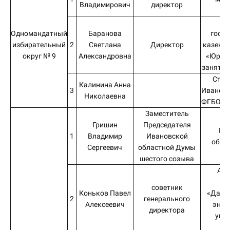
Владимирович
директор
И
Об
Одномандатный
Баранова
госуд
избирательный
2
Светлана
Директор
казенно
округ № 9
Александровна
«Юрьев
занятос
Студ
Калинина Анна
3
Ивановс
Николаевна
ФГБОУ 
Заместитель
Гришин
Председателя
Ив
1
Владимир
Ивановской
обла
Сергеевич
областной Думы
шестого созыва
Акц
о
советник
Коньков Павел
«Даль
2
генерального
Алексеевич
энер
директора
упр
ко