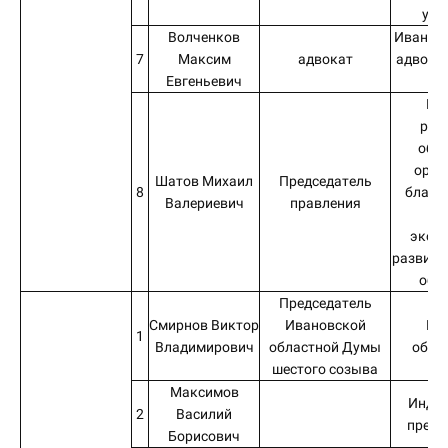
уни
Волченков
Ивановс
7
Максим
адвокат
адвокат
Евгеньевич
Па
Ив
рег
общ
орга
Шатов Михаил
Председатель
8
благоу
Валериевич
правления
со
экон
развити
обл
Председатель
Смирнов Виктор
Ивановской
Ив
1
Владимирович
областной Думы
обла
шестого созыва
Максимов
Инди
2
Василий
предп
Борисович