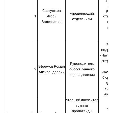
Ив
Светушков
рег
управляющий
1
Игорь
отдел
отделением
Валерьевич
соц
стр
Ро
Фе
Обо
подраз
«Научно
центр «
Руководитель
Ефремов Роман
И
2
обособленного
Александрович
«Конс
подразделения
бюро 
диаг
комп
моде
старший инспектор
Ф
группы
«Ив
пропаганды