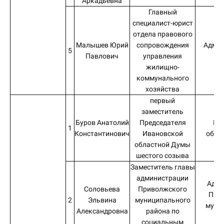
Аркадьевна
Главный
специалист-юрист
отдела правового
Малышев Юрий
сопровождения
Админ
5
Павлович
управления
И
жилищно-
коммунального
хозяйства
первый
заместитель
Буров Анатолий
Председателя
Ив
1
Константинович
Ивановской
обла
областной Думы
шестого созыва
Заместитель главы
администрации
Адми
Соловьева
Приволжского
При
2
Эльвина
муниципального
муни
Александровна
района по
социальным