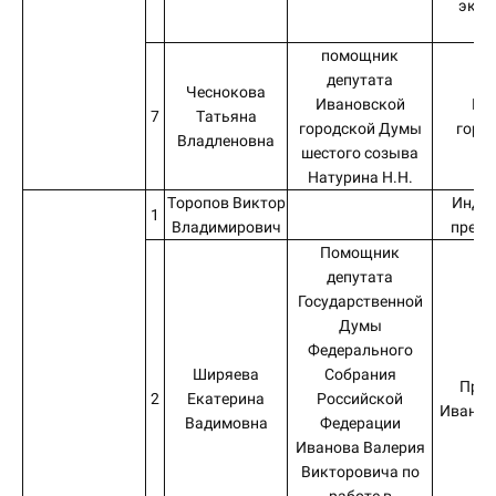
экон
к
помощник
депутата
Чеснокова
Ивановской
Ив
7
Татьяна
городской Думы
горо
Владленовна
шестого созыва
Натурина Н.Н.
Торопов Виктор
Инди
1
Владимирович
предп
Помощник
депутата
Государственной
Думы
Федерального
Ширяева
Собрания
Прав
2
Екатерина
Российской
Иванов
Вадимовна
Федерации
Иванова Валерия
Викторовича по