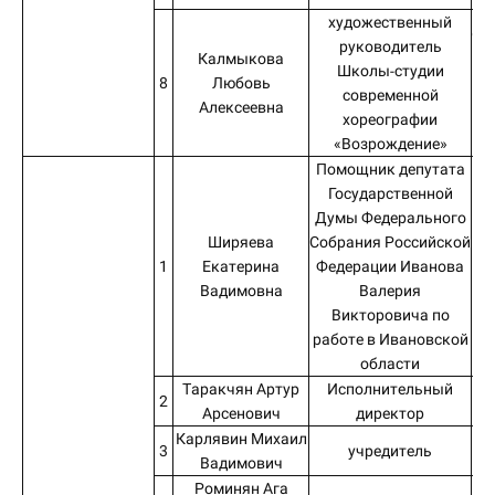
художественный
От
руководитель
Калмыкова
Школы-студии
8
Любовь
МБ
современной
Алексеевна
хореографии
«Возрождение»
Помощник депутата
Государственной
Думы Федерального
Ширяева
Собрания Российской
1
Екатерина
Федерации Иванова
И
Вадимовна
Валерия
Викторовича по
работе в Ивановской
области
Таракчян Артур
Исполнительный
И
2
Арсенович
директор
Карлявин Михаил
3
учредитель
Вадимович
Роминян Ага