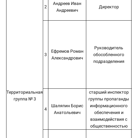
Андреев Иван
2
Директор
Андреевич
п
«Н
це
Руководитель
Ефремов Роман
3
обособленного
Александрович
подразделения
Территориальная
старший инспектор
группа № 3
группы пропаганды
Шаляпин Борис
информационного
4
Анатольевич
обеспечения и
взаимодействия с
а
общественностью