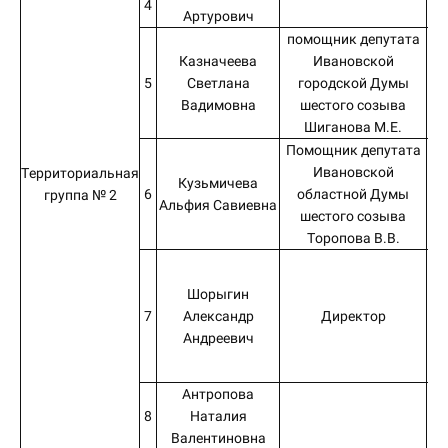
4
Артурович
помощник депутата
Казначеева
Ивановской
5
Светлана
городской Думы
Вадимовна
шестого созыва
Шиганова М.Е.
Помощник депутата
Ивановской
Территориальная
Кузьмичева
6
областной Думы
группа № 2
Альфия Савиевна
шестого созыва
Торопова В.В.
Б
Шорыгин
р
7
Александр
Директор
Андреевич
д
Антропова
8
Наталия
Валентиновна