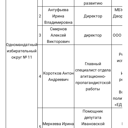
развитию
Антуфьева
МБУ «
2
Ирина
Директор
Дворец 
Владимировна
Фу
Смирнов
3
Алексей
директор
ООО «Га
Викторович
Одномандатный
А
избирательный
Реги
округ № 11
испол
Главный
к
специалист отдела
Коротков Антон
Ива
4
агитационно-
Андреевич
реги
пропагандистской
от
работы
Всер
политич
«ЕДИН
Помощник
депутата
Меркеева Ирина
Ивановской
Ив
5