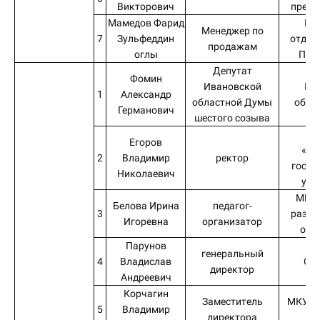
Викторович
предп
Мамедов Фарид
Ив
Менеджер по
7
Зульфеддин
отдел
продажам
оглы
ПАО
Депутат
Фомин
Ивановской
Ив
1
Александр
областной Думы
обла
Германович
шестого созыва
Ф
Егоров
«Ив
2
Владимир
ректор
госуд
Николаевич
уни
МБУ 
Белова Ирина
педагог-
3
разви
Игоревна
организатор
ода
Парунов
генеральный
4
Владислав
ОО
директор
Андреевич
Корчагин
Заместитель
МКУ «
5
Владимир
директора