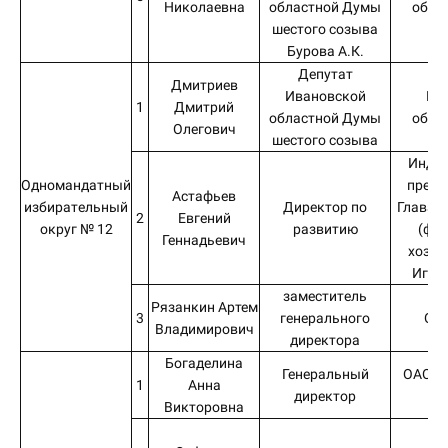
Николаевна
областной Думы
обла
шестого созыва
Бурова А.К.
Депутат
Дмитриев
Ивановской
Ив
1
Дмитрий
областной Думы
обла
Олегович
шестого созыва
Инди
Одномандатный
предп
Астафьев
избирательный
Директор по
Глава к
2
Евгений
округ № 12
развитию
(фер
Геннадьевич
хозяй
Игор
заместитель
Рязанкин Артем
3
генерального
ОО
Владимирович
директора
Богаделина
Генеральный
ОАО Х
1
Анна
директор
Викторовна
Ф