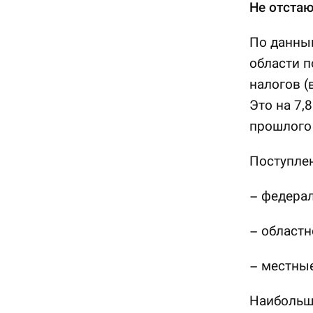
Не отстаю
По данны
области п
налогов (
Это на 7,
прошлого 
Поступлен
– федерал
– областн
– местные
Наибольши