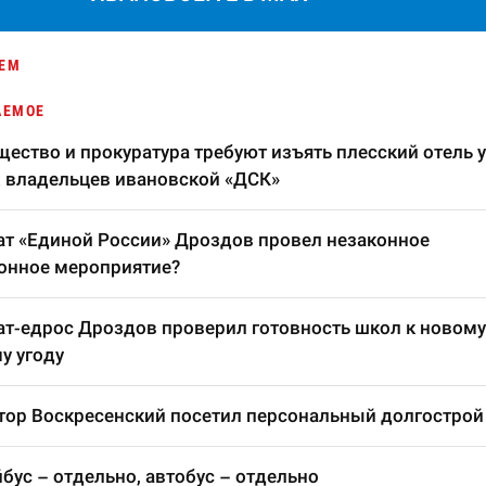
ЕМ
АЕМОЕ
ество и прокуратура требуют изъять плесский отель у
 владельцев ивановской «ДСК»
т «Единой России» Дроздов провел незаконное
онное мероприятие?
т-едрос Дроздов проверил готовность школ к новому
у угоду
тор Воскресенский посетил персональный долгострой
бус – отдельно, автобус – отдельно