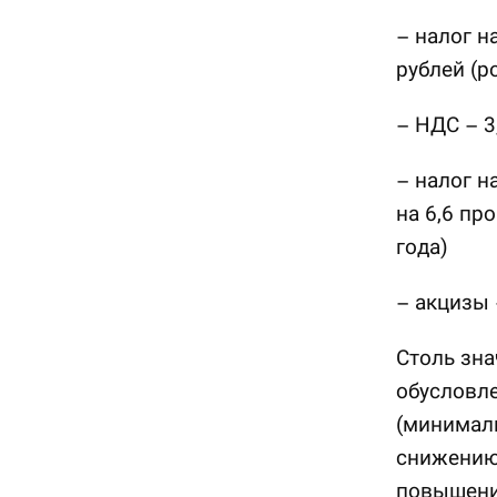
– налог н
рублей (р
– НДС – 3
– налог н
на 6,6 пр
года)
– акцизы –
Столь зна
обусловле
(минималь
снижению 
повышению