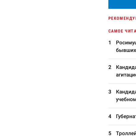
РЕКОМЕНДУ
САМОЕ ЧИТ
Росимущ
бывших
Кандида
агитаци
Кандида
учебном
Губерна
Троллей