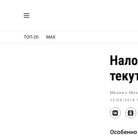
ТОП-20
MAX
Нало
теку
Михаил Мок
13/08/2018 
Особенно 