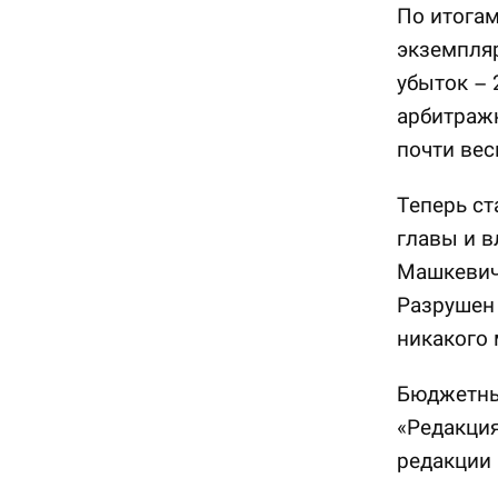
По итогам
экземпляр
убыток – 
арбитражн
почти вес
Теперь ст
главы и в
Машкевича
Разрушен
никакого 
Бюджетны
«Редакция
редакции 