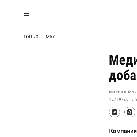
ТОП-20
MAX
Меди
доба
Михаил Мок
12/10/2018 
Компания