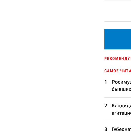
РЕКОМЕНДУ
САМОЕ ЧИТ
Росимущ
бывших
Кандида
агитаци
Губерна