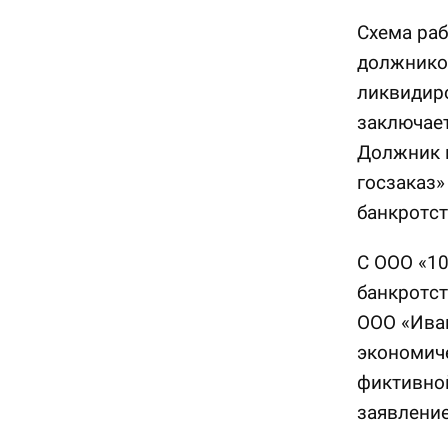
Схема раб
должнико
ликвидиро
заключает
Должник н
госзаказ»
банкротст
С ООО «10
банкротст
ООО «Иван
экономиче
фиктивной
заявление