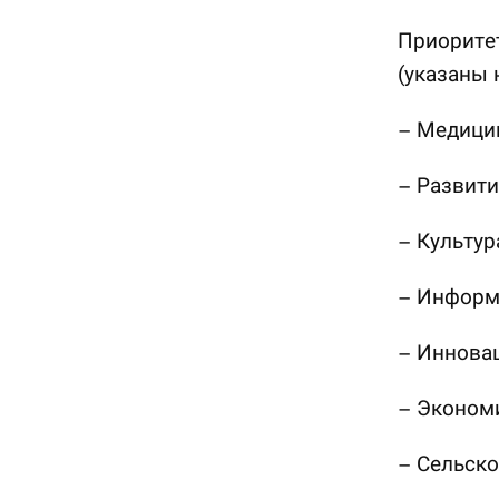
Приорите
(указаны 
– Медици
– Развити
– Культур
– Информ
– Иннова
– Эконом
– Сельско