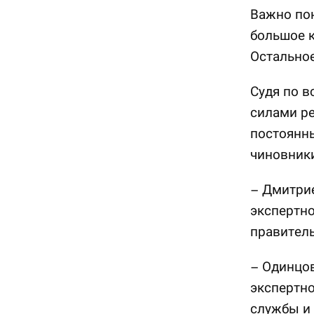
Важно пон
большое к
Остальное
Судя по в
силами ре
постоянны
чиновник
– Дмитри
экспертно
правител
– Одинцов
экспертно
службы и 