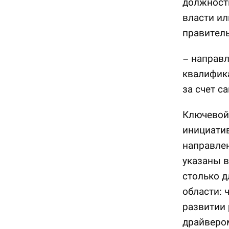
должности
власти ил
правитель
– направл
квалифика
за счет са
Ключевой 
инициати
направлен
указаны в
столько д
области: 
развитии 
драйвером