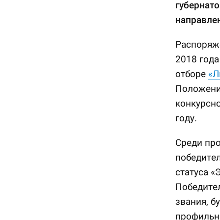
губернат
направлен
Распоряже
2018 год
отборе
«Л
Положени
конкурсно
году.
Среди пр
победител
статуса «
Победител
звания, б
профильн