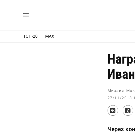
ТОП-20
MAX
Нагр
Иван
Михаил Мок
27/11/2018 
Через ко