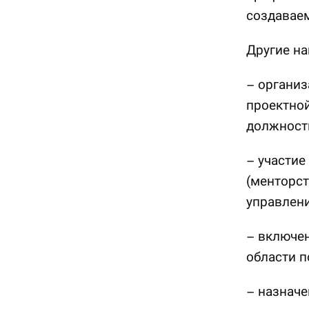
создавае
Другие на
– организ
проектно
должност
– участие
(менторст
управлен
– включен
области п
– назначе