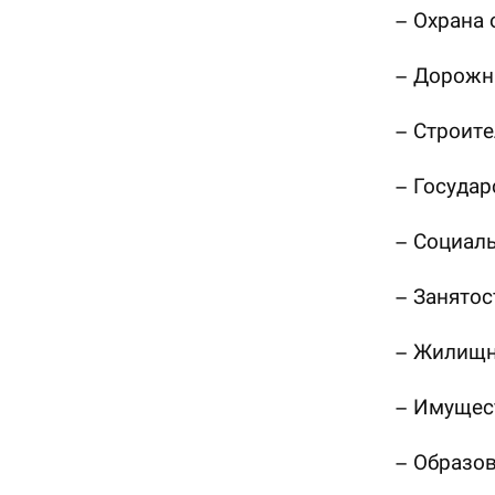
– Охрана
– Дорожна
– Строите
– Государ
– Социал
– Занятос
– Жилищн
– Имущест
– Образов