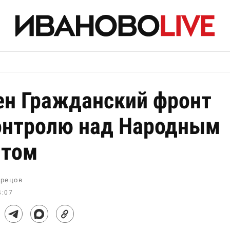
н Гражданский фронт
онтролю над Народным
нтом
рецов
4:07