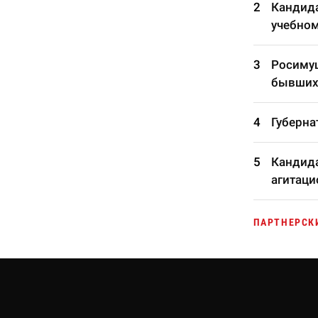
Кандида
учебном
Росимущ
бывших
Губерна
Кандида
агитаци
ПАРТНЕРСК