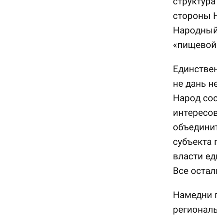
структура
стороны Н
Народный 
«пищевой
Единстве
не дань н
Народ сос
интересов
объединит
субъекта
власти ед
Все остал
Намедни 
регионал