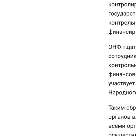
контроли
государст
контроль
финансир
ОНФ тщат
сотрудник
контрольн
финансово
участвует
Народног
Таким обр
органов 
всеми орг
осуществл