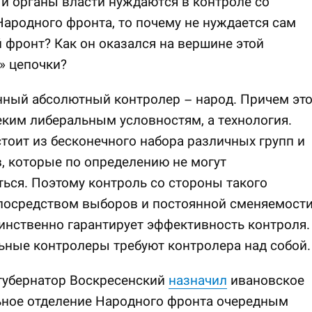
 и органы власти нуждаются в контроле со
ародного фронта, то почему не нуждается сам
фронт? Как он оказался на вершине этой
» цепочки?
нный абсолютный контролер – народ. Причем эт
еким либеральным условностям, а технология.
тоит из бесконечного набора различных групп и
, которые по определению не могут
ься. Поэтому контроль со стороны такого
 посредством выборов и постоянной сменяемост
инственно гарантирует эффективность контроля.
ьные контролеры требуют контролера над собой.
губернатор Воскресенский
назначил
ивановское
ьное отделение Народного фронта очередным