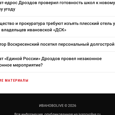
т-едрос Дроздов проверил готовность школ к новому
у угоду
ество и прокуратура требуют изъять плесский отель у
 владельцев ивановской «ДСК»
тор Воскресенский посетил персональный долгострой
т «Единой России» Дроздов провел незаконное
онное мероприятие?
ИЕ МАТЕРИАЛЫ
ИВАНОВОLIVE © 2026
Вся информация, опубликованная на ivanovolive.ru