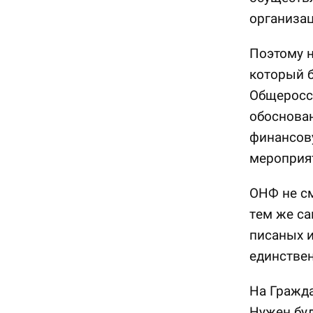
организац
Поэтому 
который б
Общеросс
обоснова
финансову
мероприят
ОНФ не см
тем же с
писаных и
единствен
На Гражда
Нужен буд