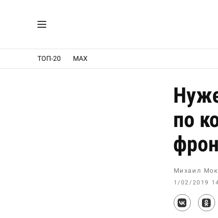
ТОП-20
MAX
Нуже
по к
фро
Михаил Мок
1/02/2019 1