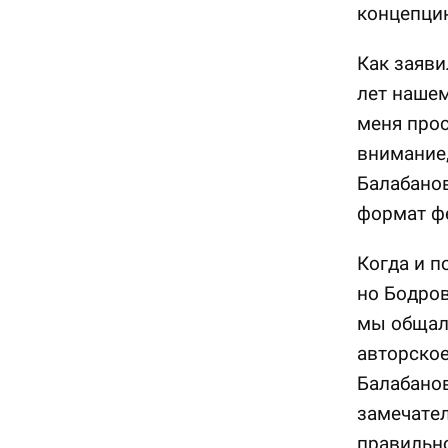
концепцию
Как заяви
лет нашем
меня прос
внимание,
Балабанов
формат ф
Когда и п
но Бодров
мы общали
авторское
Балабанов
замечател
правильно