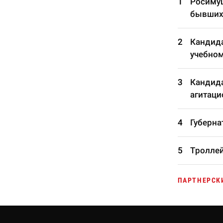
Росимущ
бывших
Кандида
учебном
Кандида
агитаци
Губерна
Троллей
ПАРТНЕРСК