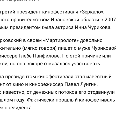
третий президент кинофестиваля «Зеркало»,
ного правительством Ивановской области в 2007
вым президентом была актриса Инна Чурикова.
рковский в своем «Мартирологе» довольно
ительно (мягко говоря) пишет о муже Чуриково
иссере Глебе Панфилове. По этой причине или
кой, но она вскоре отказалась участвовать.
да президентом кинофестиваля стал известный
т от кино и кинорежиссер Павел Лунгин.
 известно, от денежных потоков его отодвинули
ошлом году. Фактически прошлый кинофестиваль
з президента.