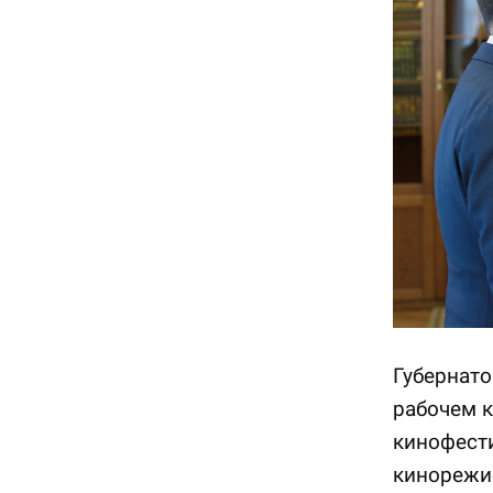
Губернато
рабочем 
кинофест
кинорежи