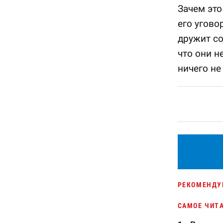
Зачем это
его угово
дружит с
что они н
ничего не
РЕКОМЕНДУ
САМОЕ ЧИТ