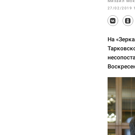
Михаил Мок
27/02/2019 
На «Зерка
Тарковско
несопоста
Воскресен