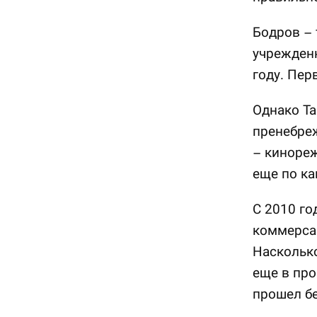
Бодров – 
учрежден
году. Пер
Однако Та
пренебреж
– кинореж
еще по ка
С 2010 го
коммерсан
Насколько
еще в пр
прошел бе