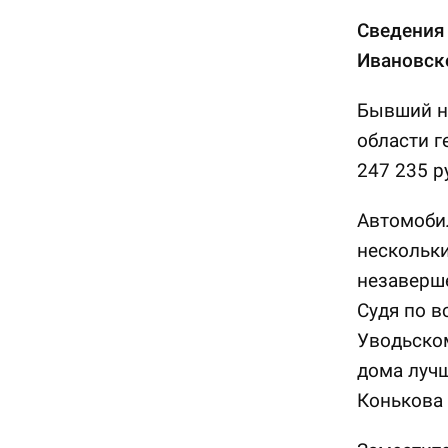
Сведения
Ивановско
Бывший н
области 
247 235 р
Автомобил
нескольк
незаверше
Судя по в
Уводьском
дома лучш
Конькова