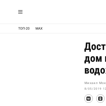
ТОП-20
MAX
Дост
дом 
водо
Михаил Мок
8/05/2019 1