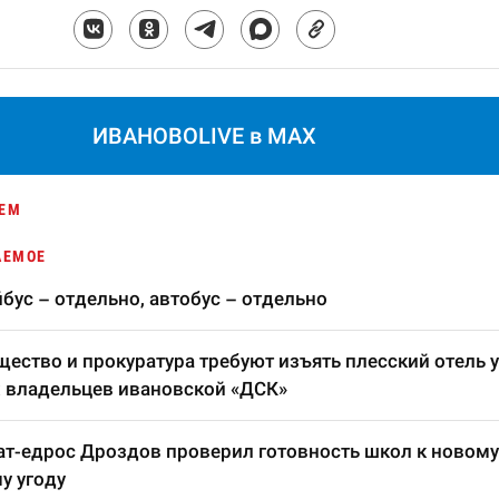
ИВАНОВОLIVE в MAX
ЕМ
АЕМОЕ
бус – отдельно, автобус – отдельно
ество и прокуратура требуют изъять плесский отель у
 владельцев ивановской «ДСК»
т-едрос Дроздов проверил готовность школ к новому
у угоду