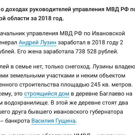
 о доходах руководителей управления МВД РФ п
й области за 2018 год.
ачальник управления МВД РФ по Ивановской
генерал
Андрей Лузин
заработал в 2018 году 2
ублей. Его жена заработала 738 528 рублей.
ей в семье нет, только снегоход. Лузины владею
ими земельными участками и неким объектом
нного строительства площадью 245 кв. метров.
сему, это
строящийся дом
в деревне Баглаево на
 водохранилище. В этой же деревне стоят два
его друга бывшего ивановского губернатора
 – банкрота
Василия Гущина
.