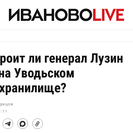
роит ли генерал Лузин
на Уводьском
хранилище?
рецов
2:11