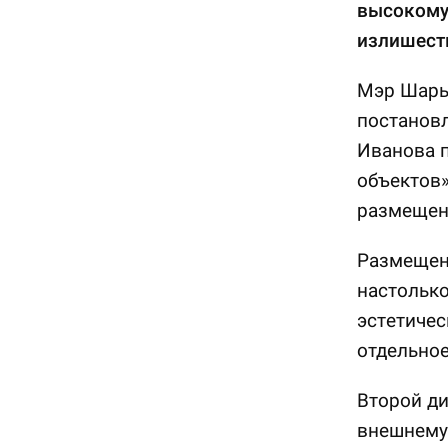
высокому 
излишест
Мэр Шары
постановл
Иванова 
объектов»
размеще
Размещен
настолько
эстетичес
отдельное
Второй ди
внешнему 