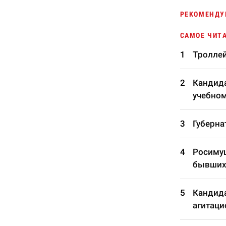
РЕКОМЕНДУ
САМОЕ ЧИТ
Троллей
Кандида
учебном
Губерна
Росимущ
бывших
Кандида
агитаци