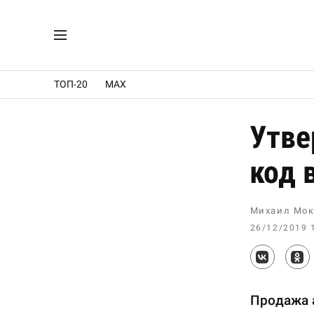
ТОП-20
MAX
Утве
код 
Михаил Мок
26/12/2019 
Продажа а