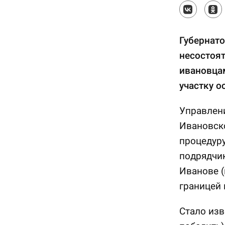
Губернат
несостоя
ивановцам
участку о
Управлен
Ивановско
процедуру
подрядчи
Иванове (
границей 
Стало изв