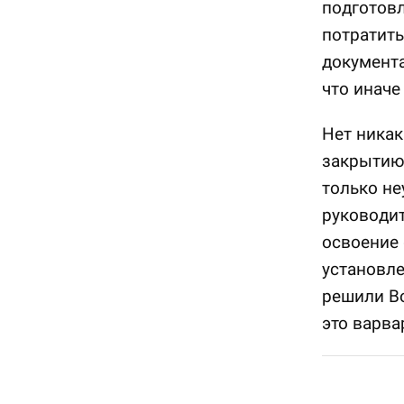
подготовл
потратить
документа
что иначе 
Нет никак
закрытию 
только не
руководит
освоение 
установле
решили В
это варва