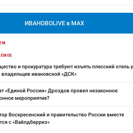
ИВАНОВОLIVE в MAX
ЕМ
АЕМОЕ
ество и прокуратура требуют изъять плесский отель у
 владельцев ивановской «ДСК»
т «Единой России» Дроздов провел незаконное
онное мероприятие?
тор Воскресенский и правительство России вместе
тся с «Вайлдберриз»