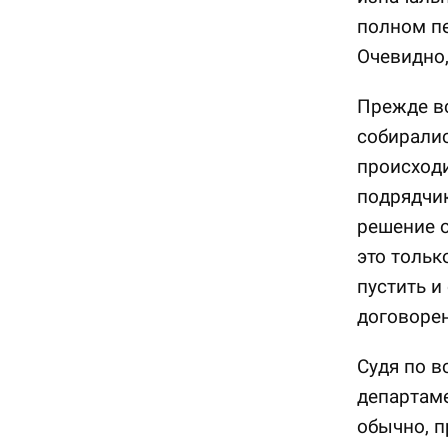
полном пе
Очевидно,
Прежде вс
собиралис
происходи
подрядчик
решение о
это тольк
пустить и
договорен
Судя по в
департаме
обычно, п