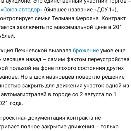
 в аукционе. Это единственный участник торгов 
я
«Союз автодор»
(бывшее название «ДСУ-1»),
онтролирует семья Телмана Ферояна. Контракт
ается заключить по максимальной цене в 201
ублей.
укция Лежневской вызвала
брожение
умов еще
 месяцев назад – самим фактом переустройства 
ой пользой на фоне плохого состояния других
ванове. Но в шок ивановцев повергло решение
ностью закрыть для движения участок одной из
автомагистралей в городе со 2 августа по 1
021 года.
проектная документация контракта не
ривает полное закрытие движения – только