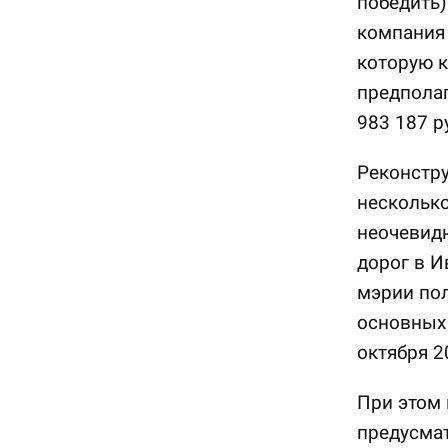
победить)
компани
которую к
предполаг
983 187 р
Реконстр
несколько
неочевидн
дорог в И
мэрии пол
основных 
октября 2
При этом 
предусмат