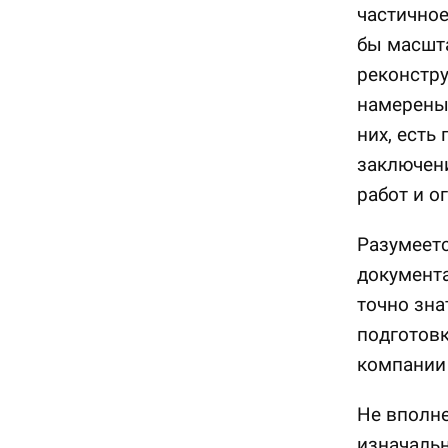
частичное
бы масшт
реконстру
намерены 
них, есть
заключени
работ и о
Разумеетс
документа
точно зна
подготовк
компании
Не вполне
изначальн