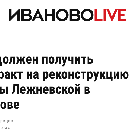
должен получить
ракт на реконструкцию
ы Лежневской в
ове
рецов
13:44