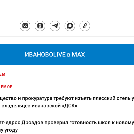
ИВАНОВОLIVE в MAX
ЕМ
АЕМОЕ
ество и прокуратура требуют изъять плесский отель у
 владельцев ивановской «ДСК»
т-едрос Дроздов проверил готовность школ к новому
у угоду