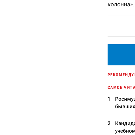
колонна».
РЕКОМЕНДУ
САМОЕ ЧИТ
Росимущ
бывших
Кандида
учебном