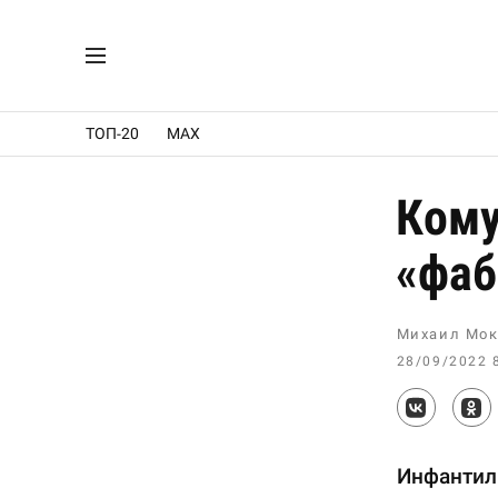
ТОП-20
MAX
Кому
«фаб
Михаил Мок
28/09/2022 
Инфантил