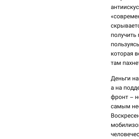
антиискус
«современ
скрываетс
получить 
пользуясь
которая в
там пахне
Деньги на
а на подд
фронт – н
самым не
Воскресен
мобилизо
человечес