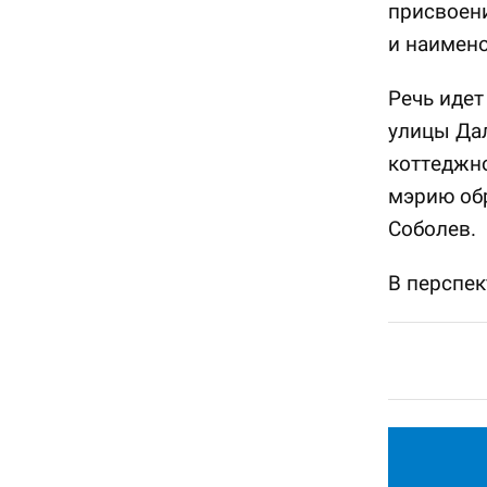
присвоени
и наимено
Речь идет
улицы Дал
коттеджно
мэрию об
Соболев.
В перспек