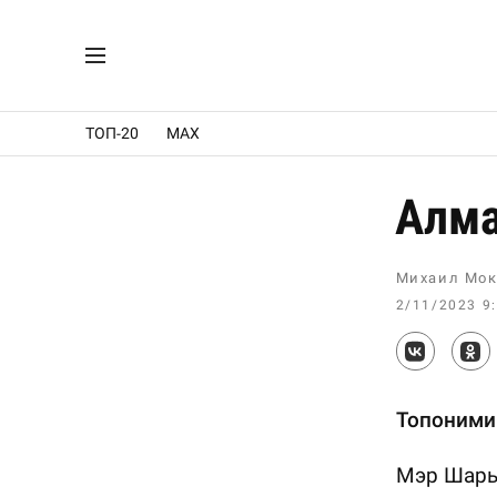
ТОП-20
MAX
Алма
Михаил Мок
2/11/2023 9
Топоними
Мэр Шарып