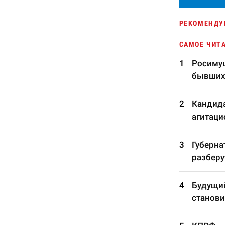
РЕКОМЕНДУ
САМОЕ ЧИТ
Росимущ
бывших
Кандида
агитаци
Губерна
разберу
Будущий
станови