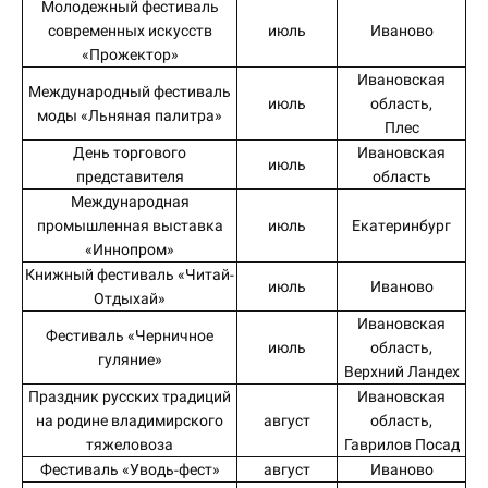
Молодежный фестиваль
современных искусств
июль
Иваново
«Прожектор»
Ивановская
Международный фестиваль
июль
область,
моды «Льняная палитра»
Плес
День торгового
Ивановская
июль
представителя
область
Международная
промышленная выставка
июль
Екатеринбург
«Иннопром»
Книжный фестиваль «Читай-
июль
Иваново
Отдыхай»
Ивановская
Фестиваль «Черничное
июль
область,
гуляние»
Верхний Ландех
Праздник русских традиций
Ивановская
на родине владимирского
август
область,
тяжеловоза
Гаврилов Посад
Фестиваль «Уводь-фест»
август
Иваново