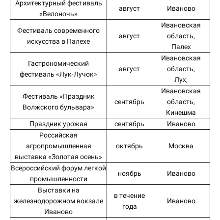
Архитектурный фестиваль
август
Иваново
«Велоночь»
Ивановская
Фестиваль современного
август
область,
искусства в Палехе
Палех
Ивановская
Гастрономический
август
область,
фестиваль «Лук-Лучок»
Лух,
Ивановская
Фестиваль «Праздник
сентябрь
область,
Волжского бульвара»
Кинешма
Праздник урожая
сентябрь
Иваново
Российская
агропромышленная
октябрь
Москва
выставка «Золотая осень»
Всероссийский форум легкой
ноябрь
Иваново
промышленности
Выставки на
в течение
железнодорожном вокзале
Иваново
года
Иваново