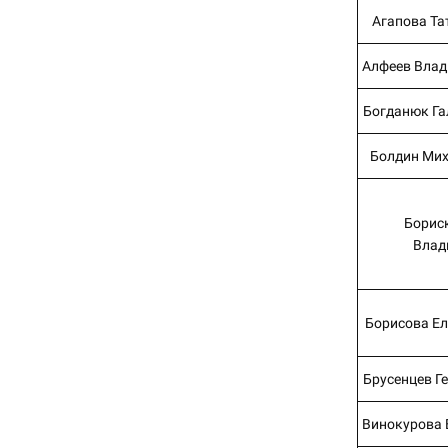
Агапова Та
Алфеев Влад
Богданюк Га
Болдин Мих
Борис
Влад
Борисова Ел
Брусенцев Г
Винокурова 