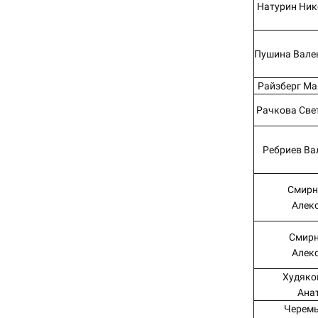
Натурин Ник
Пушина Вале
Райзберг Ма
Рачкова Све
Ребриев Ва
Смирн
Алек
Смирн
Алек
Худяко
Ана
Черемы