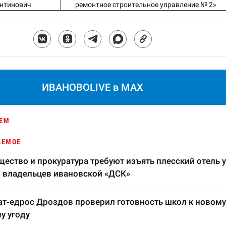
нтинович
ремонтное строительное управление № 2»
ИВАНОВОLIVE в MAX
ЕМ
АЕМОЕ
ество и прокуратура требуют изъять плесский отель у
 владельцев ивановской «ДСК»
т-едрос Дроздов проверил готовность школ к новому
у угоду