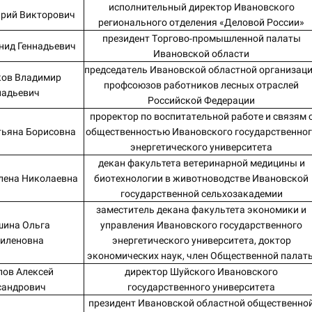
исполнительный директор Ивановского
рий Викторович
регионального отделения «Деловой России»
президент Торгово-промышленной палаты
нид Геннадьевич
Ивановской области
председатель Ивановской областной организац
ов Владимир
профсоюзов работников лесных отраслей
надьевич
Российской Федерации
проректор по воспитательной работе и связям 
тьяна Борисовна
общественностью Ивановского государственног
энергетического университета
декан факультета ветеринарной медицины и
лена Николаевна
биотехнологии в животноводстве Ивановской
государственной сельхозакадемии
заместитель декана факультета экономики и
ина Ольга
управления Ивановского государственного
иленовна
энергетического университета, доктор
экономических наук, член Общественной палат
ов Алексей
директор Шуйского Ивановского
сандрович
государственного университета
президент Ивановской областной общественно