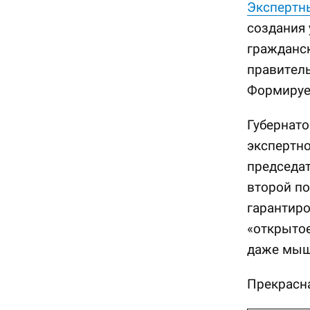
Экспертн
создания 
гражданск
правитель
Формирует
Губернато
экспертно
председат
второй по
гарантиро
«открытое
даже мышь
Прекрасна