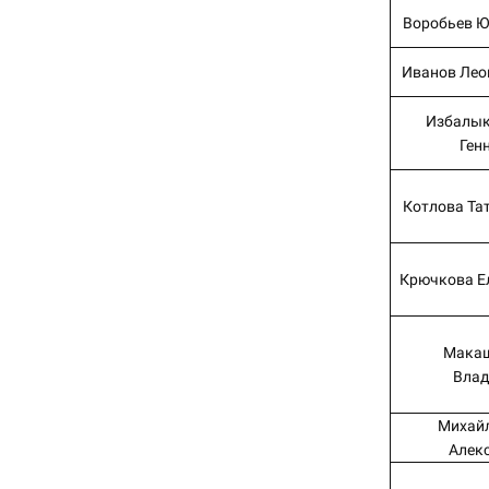
Воробьев Ю
Иванов Лео
Избалык
Ген
Котлова Та
Крючкова Е
Макаш
Влад
Михайл
Алек