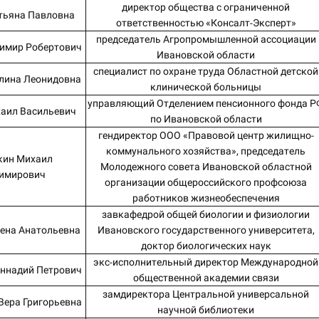
директор общества с ограниченной
тьяна Павловна
ответственностью «Консалт-Эксперт»
председатель Агропромышленной ассоциации
имир Робертович
Ивановской области
специалист по охране труда Областной детской
лина Леонидовна
клинической больницы
управляющий Отделением пенсионного фонда Р
аил Васильевич
по Ивановской области
гендиректор ООО «Правовой центр жилищно-
коммунального хозяйства», председатель
кин Михаил
Молодежного совета Ивановской областной
имирович
организации общероссийского профсоюза
работников жизнеобеспечения
завкафедрой общей биологии и физиологии
ена Анатольевна
Ивановского государственного университета,
доктор биологических наук
экс-исполнительный директор Международной
еннадий Петрович
общественной академии связи
замдиректора Центральной универсальной
Вера Григорьевна
научной библиотеки