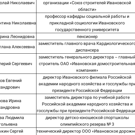
олай Николаевич
организации «Союз строителей Ивановской
области»
профессор кафедры социальной работы и
нтина Николаевна
прикладной социологии Ивановского
государственного университета
рина Леонидовна
пенсионер
заместитель главного врача Кардиологическог
тлана Алексеевна
диспансера
заместитель генерального директора – главны
лерий Сергеевич
строитель ОАО «Ивановская домостроительна
компания»
директор Ивановского филиала Российской
ов Евгений
академии народного хозяйства и госслужбы пр
сандрович
президенте Российской Федерации
заместитель директора по учебной работе
ова Ирина
Российской академии народного хозяйства и
сандровна
госслужбы при президенте Российской Федерац
ва Людмила
директор детско-юношеской спортшколы
тольевна
олимпийского резерва № 3
кин Сергей
технический директор ООО «Ивановское дорожн