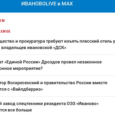
ИВАНОВОLIVE в MAX
ЕМ
АЕМОЕ
ество и прокуратура требуют изъять плесский отель у
 владельцев ивановской «ДСК»
т «Единой России» Дроздов провел незаконное
онное мероприятие?
тор Воскресенский и правительство России вместе
тся с «Вайлдберриз»
 завод спецтехники резидента ОЭЗ «Иваново»
тся все больше