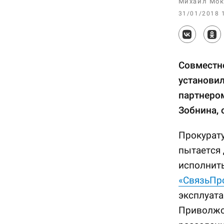
Михаил Мок
31/01/2018 
Совместн
установил
партнером
Зобнина, 
Прокурату
пытается
исполнить
«СвязьПр
эксплуат
Приволжс