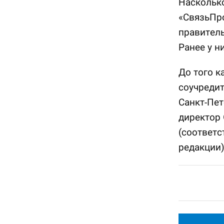
Насколько
«СвязьПро
правител
Ранее у н
До того к
соучредит
Санкт-Пет
директор
(соответ
редакции)