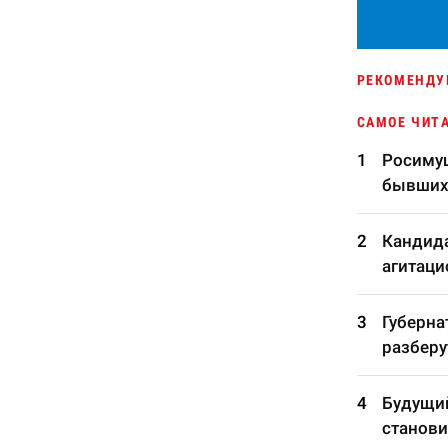
РЕКОМЕНДУ
САМОЕ ЧИТ
Росимущ
бывших
Кандида
агитаци
Губерна
разберу
Будущий
станови