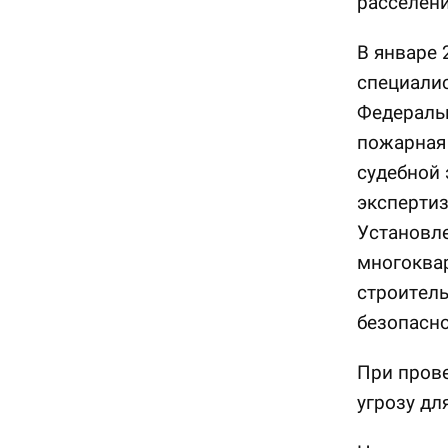
расселени
В январе 
специалис
Федераль
пожарная 
судебной 
экспертиз
Установле
многоква
строитель
безопасно
При пров
угрозу дл