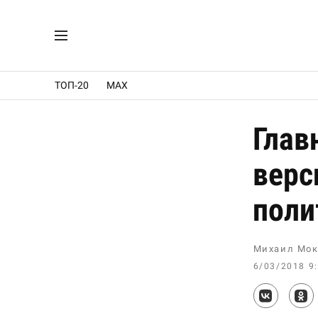
ТОП-20
MAX
Глав
верс
поли
Михаил Мок
6/03/2018 9