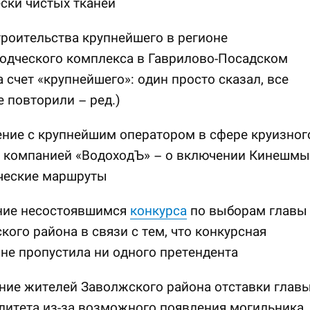
ски чистых тканей
троительства крупнейшего в регионе
одческого комплекса в Гаврилово-Посадском
а счет «крупнейшего»: один просто сказал, все
 повторили – ред.)
ние с крупнейшим оператором в сфере круизног
– компанией «ВодоходЪ» – о включении Кинешмы
ические маршруты
ние несостоявшимся
конкурса
по выборам главы
ого района в связи с тем, что конкурсная
не пропустила ни одного претендента
ние жителей Заволжского района отставки глав
литета из-за возможного появления могильника