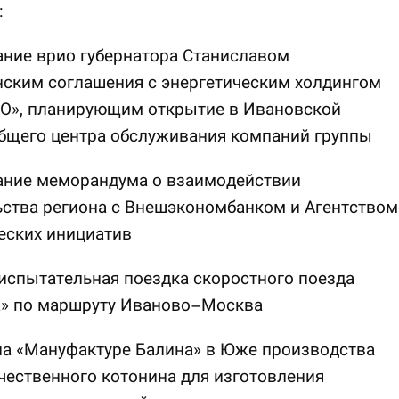
:
ние врио губернатора Станиславом
нским соглашения с энергетическим холдингом
АО», планирующим открытие в Ивановской
общего центра обслуживания компаний группы
ание меморандума о взаимодействии
ства региона с Внешэкономбанком и Агентством
еских инициатив
испытательная поездка скоростного поезда
а» по маршруту Иваново–Москва
на «Мануфактуре Балина» в Юже производства
ественного котонина для изготовления