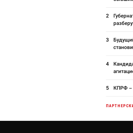
Губерна
разберу
Будущий
станови
Кандида
агитаци
КПРФ – 
ПАРТНЕРСК