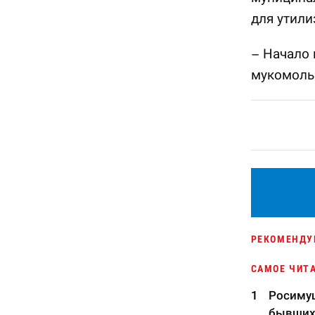
для утили
– Начало
мукомоль
РЕКОМЕНДУ
САМОЕ ЧИТ
Росимущ
бывших