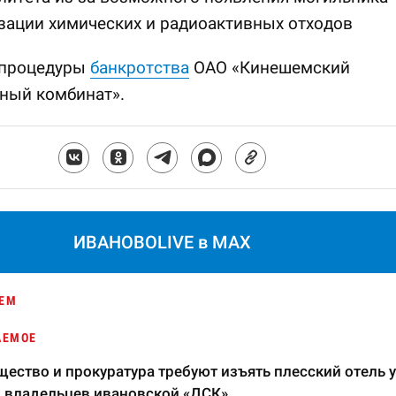
зации химических и радиоактивных отходов
 процедуры
банкротства
ОАО «Кинешемский
ный комбинат».
ИВАНОВОLIVE в MAX
ЕМ
АЕМОЕ
ество и прокуратура требуют изъять плесский отель у
 владельцев ивановской «ДСК»