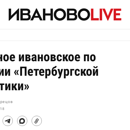
ное ивановское по
ии «Петербургской
тики»
рецов
:18