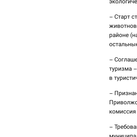
экологиче
– Старт с
животнов
районе (н
остальные
– Соглаше
туризма 
в турист
– Призна
Приволжск
комиссия 
– Требова
муниципа