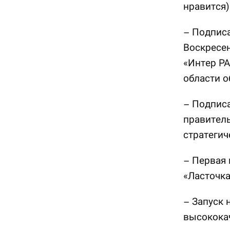
нравится)
– Подписа
Воскресе
«Интер Р
области 
– Подпис
правитель
стратегич
– Первая 
«Ласточк
– Запуск 
высококач