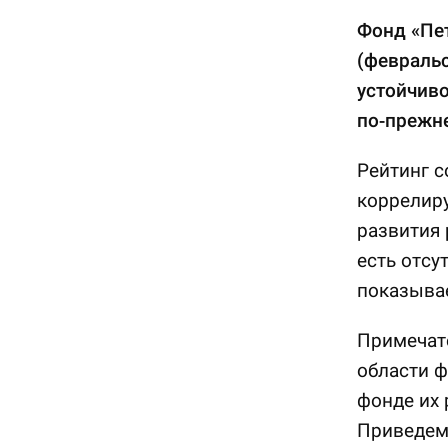
Фонд «Пе
(февральс
устойчиво
по-прежне
Рейтинг с
коррелиру
развития 
есть отсу
показывае
Примечате
области ф
фонде их 
Приведем 