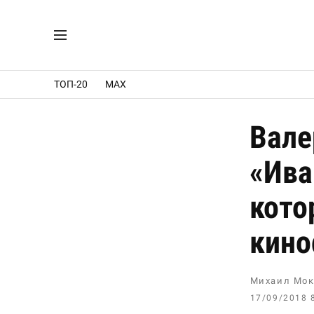
ТОП-20
MAX
Вале
«Ива
кото
кино
Михаил Мок
17/09/2018 