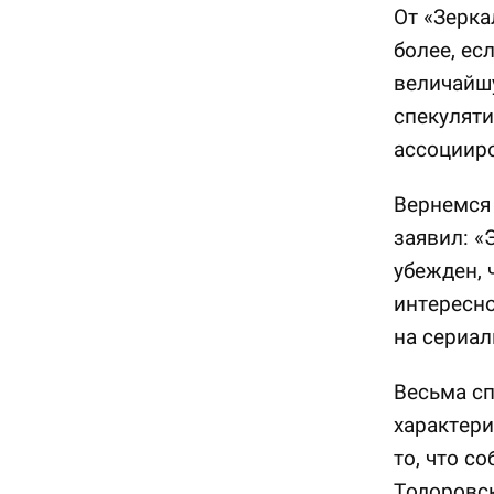
От «Зерка
более, ес
величайш
спекуляти
ассоцииро
Вернемся 
заявил: «
убежден, 
интересно
на сериал
Весьма сп
характери
то, что с
Тодоровск