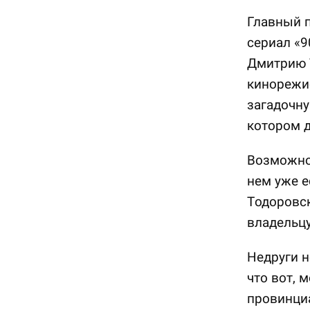
Главный п
сериал «9
Дмитрию Т
кинорежи
загадочну
котором 
Возможно,
нем уже е
Тодоровск
владельцу
Недруги н
что вот, 
провинци