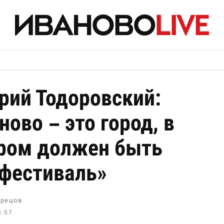
рий Тодоровский:
ново – это город, в
ром должен быть
фестиваль»
рецов
8:57