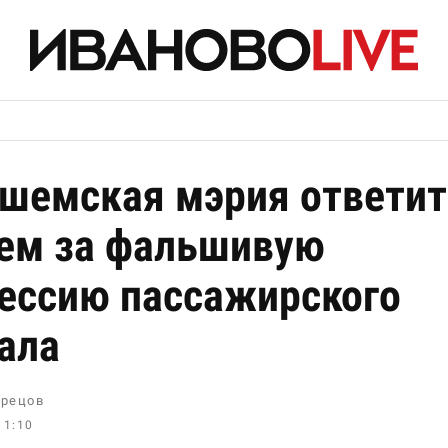
шемская мэрия ответит
ем за фальшивую
ессию пассажирского
ала
рецов
11:10