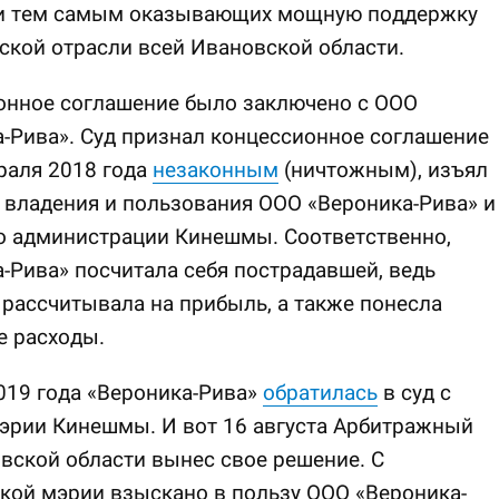
и тем самым оказывающих мощную поддержку
ской отрасли всей Ивановской области.
онное соглашение было заключено с ООО
-Рива». Суд признал концессионное соглашение
раля 2018 года
незаконным
(ничтожным), изъял
 владения и пользования ООО «Вероника-Рива» и
о администрации Кинешмы. Соответственно,
-Рива» посчитала себя пострадавшей, ведь
рассчитывала на прибыль, а также понесла
е расходы.
019 года «Вероника-Рива»
обратилась
в суд с
эрии Кинешмы. И вот 16 августа Арбитражный
вской области вынес свое решение. С
кой мэрии взыскано в пользу ООО «Вероника-