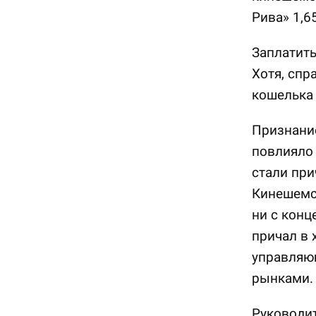
Рива» 1,6
Заплатить
Хотя, спр
кошелька
Признани
повлияло 
стали при
Кинешемс
ни с конц
причал в
управляющ
рынками.
Руководи