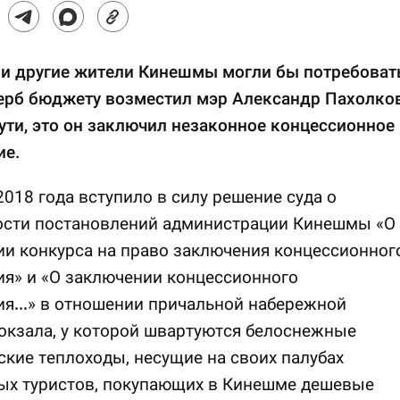
и другие жители Кинешмы могли бы потребовать
ерб бюджету возместил мэр Александр Пахолков
сути, это он заключил незаконное концессионное
ие.
2018 года вступило в силу решение суда о
ости постановлений администрации Кинешмы «О
и конкурса на право заключения концессионног
я» и «О заключении концессионного
ия…» в отношении причальной набережной
окзала, у которой швартуются белоснежные
кие теплоходы, несущие на своих палубах
ых туристов, покупающих в Кинешме дешевые