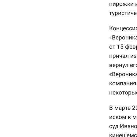
пирожки 
туристиче
Концесси
«Вероника
от 15 фев
причал из
вернул ег
«Вероника
компания 
некоторы
В марте 2
иском к м
суд Ивано
кинешемс