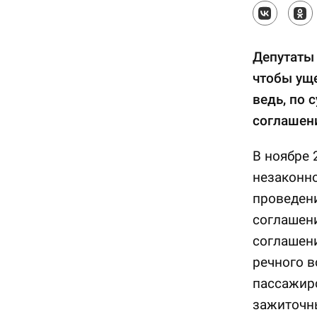
Депутаты 
чтобы ущ
ведь, по 
соглашен
В ноябре 
незаконн
проведени
соглашени
соглашен
речного в
пассажирс
зажиточн