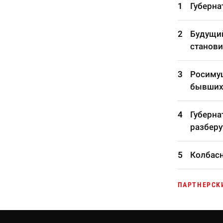
Губерна
Будущий
станови
Росимущ
бывших
Губерна
разберу
Колбасн
ПАРТНЕРСК