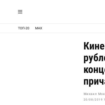
ТОП-20
MAX
Кине
рубл
конц
прич
Михаил Мок
20/08/2019 