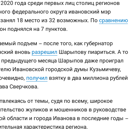
 2020 года среди первых лиц столиц регионов
ого федерального округа ивановский мэр
занял 18 место из 32 возможных. По
сравнению
он поднялся на 7 пунктов.
емый подъем – после того, как губернатор
нский вновь
разрешил
Шарыпову пиариться. А то
м предыдущего месяца Шарыпов даже проиграл
телю Ивановской городской думы Кузьмичеву,
очевидно,
получил
взятку в два миллиона рублей
ава Сверчкова.
твлекаясь от темы, судя по всему, широкое
ительство жуликов и мошенников в руководстве
й области и города Иванова в последние годы –
ительная характеристика региона.