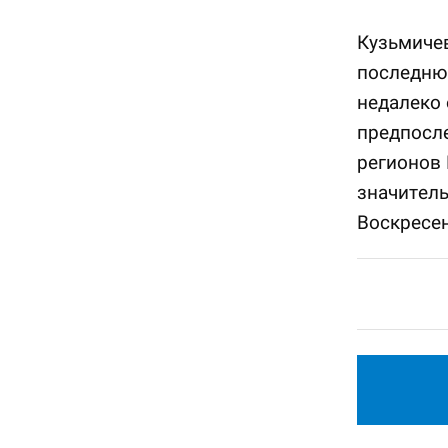
Кузьмичев
последнюю
недалеко 
предпосле
регионов
значитель
Воскресен