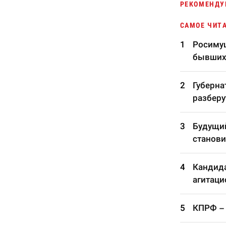
РЕКОМЕНДУ
САМОЕ ЧИТ
Росимущ
бывших
Губерна
разберу
Будущий
станови
Кандида
агитаци
КПРФ – 