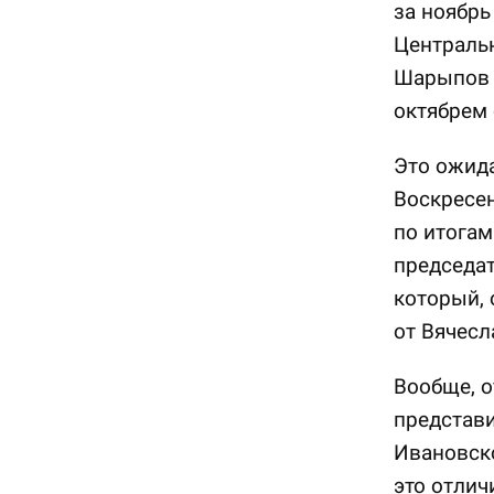
за ноябрь
Центральн
Шарыпов 
октябрем 
Это ожида
Воскресе
по итога
председа
который, 
от Вячесл
Вообще, о
представ
Ивановско
это отлич